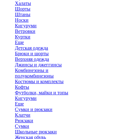
Халаты
Шорты
Штаны
Носки
Кигуруми
Ветровки
Куртки
Еще
Детская одежда
Брюки и шорты
Верхняя одежда
Джинсы и джеггинсы
Комбинезоны и
полукомбинезоны
Костюмы и комплекты
Кофты
Футболки, майки и топы
Кигуруми
Еще
Сумки и рюкзаки
Клатчи
Рюкзаки
Сумки
Школьные рюкзаки
Женская обувь