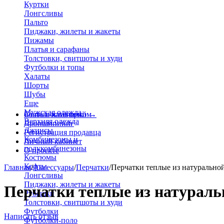
Куртки
Лонгсливы
Пальто
Пиджаки, жилеты и жакеты
Пижамы
Платья и сарафаны
Толстовки, свитшоты и худи
Футболки и топы
Халаты
Шорты
Шубы
Еще
Мужская одежда
Больше категорий
Стать поставщиком
→
Верхняя одежда
Дропшиппинг
Джинсы
Регистрация продавца
Комбинезоны и
Личный кабинет
полукомбинезоны
О проекте
Костюмы
Кофты
Главная
/
Аксессуары
/
Перчатки
/
Перчатки теплые из натурально
Лонгсливы
Пиджаки, жилеты и жакеты
Перчатки теплые из натураль
Рубашки
Толстовки, свитшоты и худи
Футболки
Написать отзыв
Футболки-поло