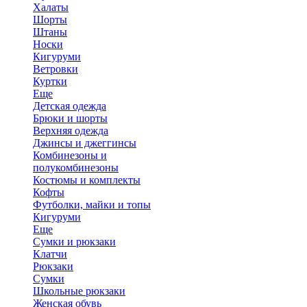
Халаты
Шорты
Штаны
Носки
Кигуруми
Ветровки
Куртки
Еще
Детская одежда
Брюки и шорты
Верхняя одежда
Джинсы и джеггинсы
Комбинезоны и
полукомбинезоны
Костюмы и комплекты
Кофты
Футболки, майки и топы
Кигуруми
Еще
Сумки и рюкзаки
Клатчи
Рюкзаки
Сумки
Школьные рюкзаки
Женская обувь