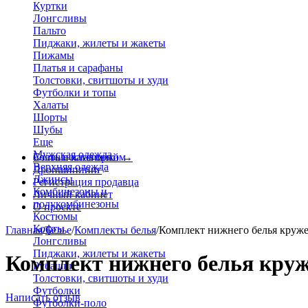
Куртки
Лонгсливы
Пальто
Пиджаки, жилеты и жакеты
Пижамы
Платья и сарафаны
Толстовки, свитшоты и худи
Футболки и топы
Халаты
Шорты
Шубы
Еще
Мужская одежда
Больше категорий
Стать поставщиком
→
Верхняя одежда
Дропшиппинг
Джинсы
Регистрация продавца
Комбинезоны и
Личный кабинет
полукомбинезоны
О проекте
Костюмы
Кофты
Главная
/
Белье
/
Комплекты белья
/
Комплект нижнего белья круж
Лонгсливы
Пиджаки, жилеты и жакеты
Комплект нижнего белья круж
Рубашки
Толстовки, свитшоты и худи
Футболки
Написать отзыв
Футболки-поло