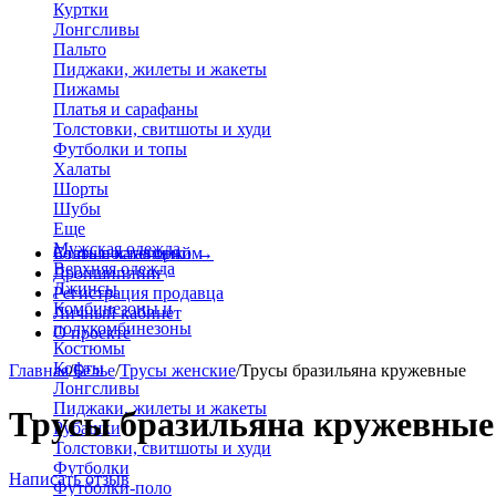
Куртки
Лонгсливы
Пальто
Пиджаки, жилеты и жакеты
Пижамы
Платья и сарафаны
Толстовки, свитшоты и худи
Футболки и топы
Халаты
Шорты
Шубы
Еще
Мужская одежда
Больше категорий
Стать поставщиком
→
Верхняя одежда
Дропшиппинг
Джинсы
Регистрация продавца
Комбинезоны и
Личный кабинет
полукомбинезоны
О проекте
Костюмы
Кофты
Главная
/
Белье
/
Трусы женские
/
Трусы бразильяна кружевные
Лонгсливы
Пиджаки, жилеты и жакеты
Трусы бразильяна кружевные 
Рубашки
Толстовки, свитшоты и худи
Футболки
Написать отзыв
Футболки-поло