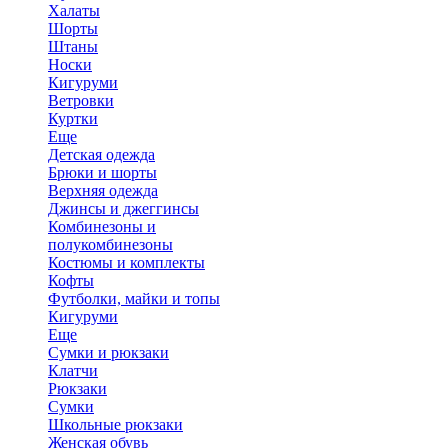
Халаты
Шорты
Штаны
Носки
Кигуруми
Ветровки
Куртки
Еще
Детская одежда
Брюки и шорты
Верхняя одежда
Джинсы и джеггинсы
Комбинезоны и
полукомбинезоны
Костюмы и комплекты
Кофты
Футболки, майки и топы
Кигуруми
Еще
Сумки и рюкзаки
Клатчи
Рюкзаки
Сумки
Школьные рюкзаки
Женская обувь