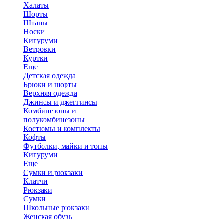
Халаты
Шорты
Штаны
Носки
Кигуруми
Ветровки
Куртки
Еще
Детская одежда
Брюки и шорты
Верхняя одежда
Джинсы и джеггинсы
Комбинезоны и
полукомбинезоны
Костюмы и комплекты
Кофты
Футболки, майки и топы
Кигуруми
Еще
Сумки и рюкзаки
Клатчи
Рюкзаки
Сумки
Школьные рюкзаки
Женская обувь