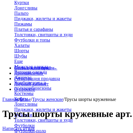
Куртки
Лонгсливы
Пальто
Пиджаки, жилеты и жакеты
Пижамы
Платья и сарафаны
Толстовки, свитшоты и худи
Футболки и топы
Халаты
Шорты
Шубы
Еще
Мужская одежда
Больше категорий
Стать поставщиком
→
Верхняя одежда
Дропшиппинг
Джинсы
Регистрация продавца
Комбинезоны и
Личный кабинет
полукомбинезоны
О проекте
Костюмы
Кофты
Главная
/
Белье
/
Трусы женские
/
Трусы шорты кружевные
Лонгсливы
Пиджаки, жилеты и жакеты
Трусы шорты кружевные арт.
Рубашки
Толстовки, свитшоты и худи
Футболки
Написать отзыв
Футболки-поло