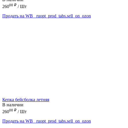
00
₽
260
/ Шт
Продать на WB
_ruopt_prod_tabs.sell_on_ozon
Кепка бейсболка летняя
В наличии
00
₽
260
/ Шт
Продать на WB
_ruopt_prod_tabs.sell_on_ozon