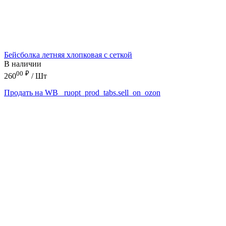
Бейсболка летняя хлопковая с сеткой
В наличии
00
₽
260
/ Шт
Продать на WB
_ruopt_prod_tabs.sell_on_ozon