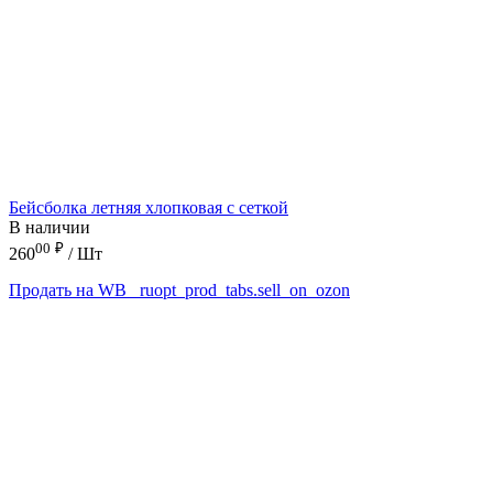
Бейсболка летняя хлопковая с сеткой
В наличии
00
₽
260
/ Шт
Продать на WB
_ruopt_prod_tabs.sell_on_ozon