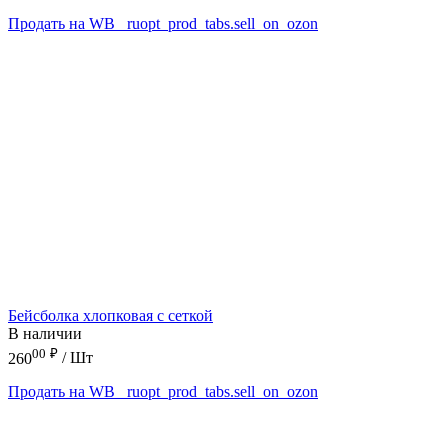
Продать на WB
_ruopt_prod_tabs.sell_on_ozon
Бейсболка хлопковая с сеткой
В наличии
00
₽
260
/ Шт
Продать на WB
_ruopt_prod_tabs.sell_on_ozon