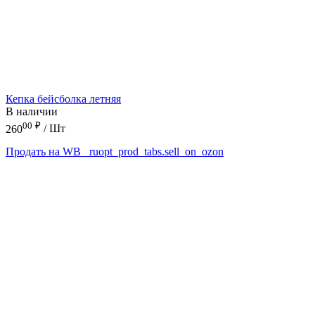
Кепка бейсболка летняя
В наличии
00
₽
260
/ Шт
Продать на WB
_ruopt_prod_tabs.sell_on_ozon