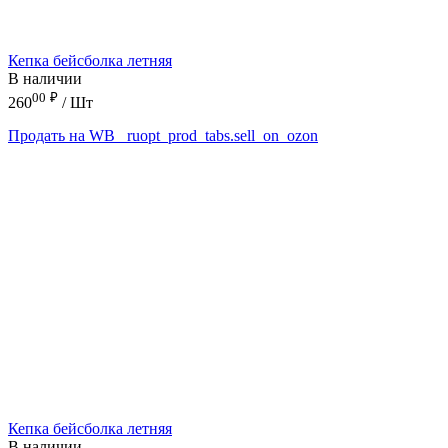
Кепка бейсболка летняя
В наличии
00
₽
260
/ Шт
Продать на WB
_ruopt_prod_tabs.sell_on_ozon
Кепка бейсболка летняя
В наличии