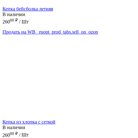
Кепка бейсболка летняя
В наличии
00
₽
260
/ Шт
Продать на WB
_ruopt_prod_tabs.sell_on_ozon
Кепка из хлопка с сеткой
В наличии
00
₽
260
/ Шт