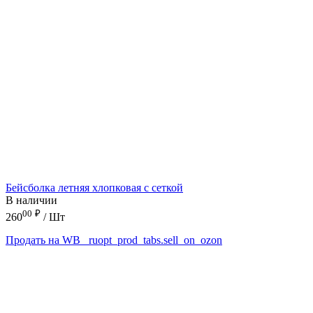
Бейсболка летняя хлопковая с сеткой
В наличии
00
₽
260
/ Шт
Продать на WB
_ruopt_prod_tabs.sell_on_ozon