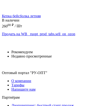
Кепка бейсболка летняя
В наличии
00
₽
260
/ Шт
Продать на WB
_ruopt_prod_tabs.sell_on_ozon
Рекомендуем
Недавно просмотренные
Оптовый портал "РУ-ОПТ"
О компании
Тарифы
Напишите нам
Партнёрам
Дропшиппинг: быстрый старт продаж