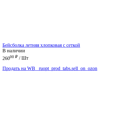
Бейсболка летняя хлопковая с сеткой
В наличии
00
₽
260
/ Шт
Продать на WB
_ruopt_prod_tabs.sell_on_ozon