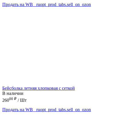
Продать на WB
_ruopt_prod_tabs.sell_on_ozon
Бейсболка летняя хлопковая с сеткой
В наличии
00
₽
260
/ Шт
Продать на WB
_ruopt_prod_tabs.sell_on_ozon