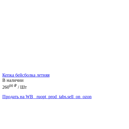
Кепка бейсболка летняя
В наличии
00
₽
260
/ Шт
Продать на WB
_ruopt_prod_tabs.sell_on_ozon