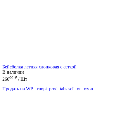
Бейсболка летняя хлопковая с сеткой
В наличии
00
₽
260
/ Шт
Продать на WB
_ruopt_prod_tabs.sell_on_ozon