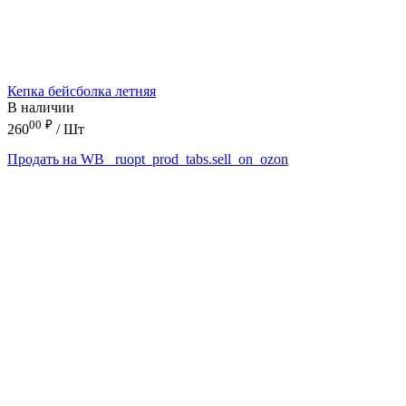
Кепка бейсболка летняя
В наличии
00
₽
260
/ Шт
Продать на WB
_ruopt_prod_tabs.sell_on_ozon