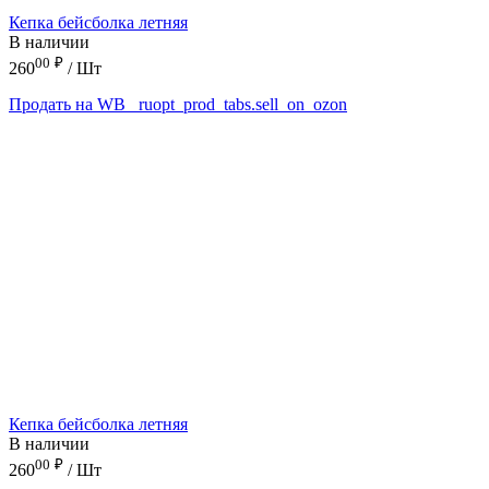
Кепка бейсболка летняя
В наличии
00
₽
260
/ Шт
Продать на WB
_ruopt_prod_tabs.sell_on_ozon
Кепка бейсболка летняя
В наличии
00
₽
260
/ Шт