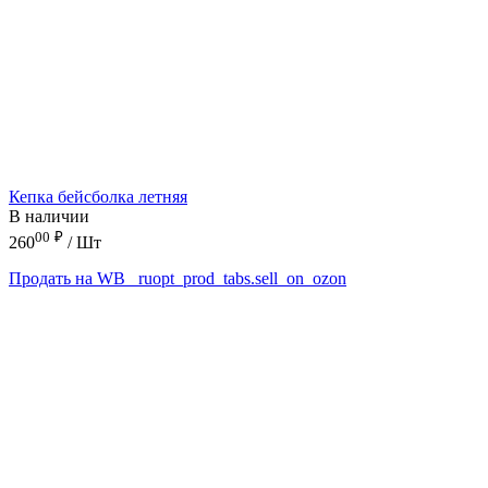
Кепка бейсболка летняя
В наличии
00
₽
260
/ Шт
Продать на WB
_ruopt_prod_tabs.sell_on_ozon