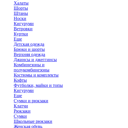
Халаты
Шорты
Штаны
Носки
Кигуруми
Ветровки
Куртки
Еще
Детская одежда
Брюки и шорты
Верхняя одежда
Джинсы и джеггинсы
Комбинезоны и
полукомбинезоны
Костюмы и комплекты
Кофты
Футболки, майки и топы
Кигуруми
Еще
Сумки и рюкзаки
Клатчи
Рюкзаки
Сумки
Школьные рюкзаки
Женская обувь