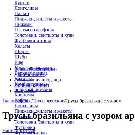
Куртки
Лонгсливы
Пальто
Пиджаки, жилеты и жакеты
Пижамы
Платья и сарафаны
Толстовки, свитшоты и худи
Футболки и топы
Халаты
Шорты
Шубы
Еще
Мужская одежда
Больше категорий
Стать поставщиком
→
Верхняя одежда
Дропшиппинг
Джинсы
Регистрация продавца
Комбинезоны и
Личный кабинет
полукомбинезоны
О проекте
Костюмы
Кофты
Главная
/
Белье
/
Трусы женские
/
Трусы бразильяна с узором
Лонгсливы
Пиджаки, жилеты и жакеты
Трусы бразильяна с узором ар
Рубашки
Толстовки, свитшоты и худи
Футболки
Написать отзыв
Футболки-поло