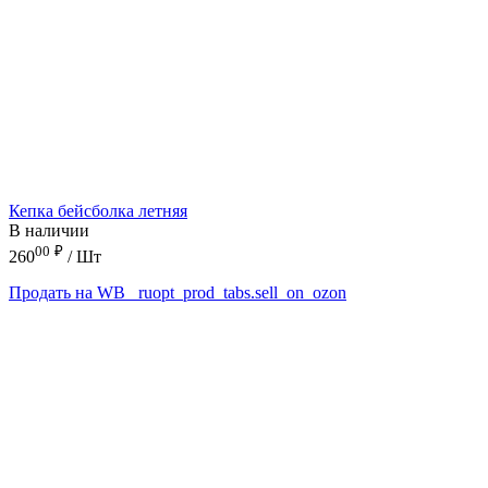
Кепка бейсболка летняя
В наличии
00
₽
260
/ Шт
Продать на WB
_ruopt_prod_tabs.sell_on_ozon