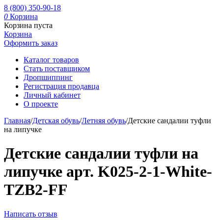
8 (800) 350-90-18
0
Корзина
Корзина пуста
Корзина
Оформить заказ
Каталог товаров
Стать поставщиком
Дропшиппинг
Регистрация продавца
Личный кабинет
О проекте
Главная
/
Детская обувь
/
Летняя обувь
/
Детские сандалии туфли
на липучке
Детские сандалии туфли на
липучке арт. K025-2-1-White-
TZB2-FF
Написать отзыв