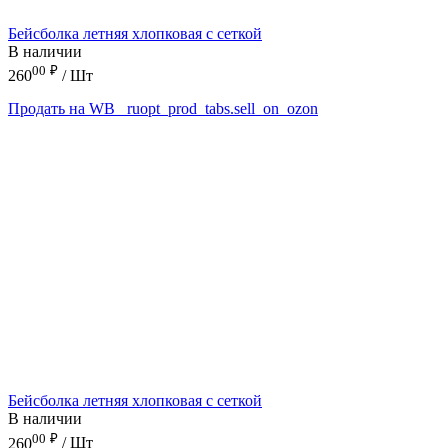
Бейсболка летняя хлопковая с сеткой
В наличии
00
₽
260
/ Шт
Продать на WB
_ruopt_prod_tabs.sell_on_ozon
Бейсболка летняя хлопковая с сеткой
В наличии
00
₽
260
/ Шт