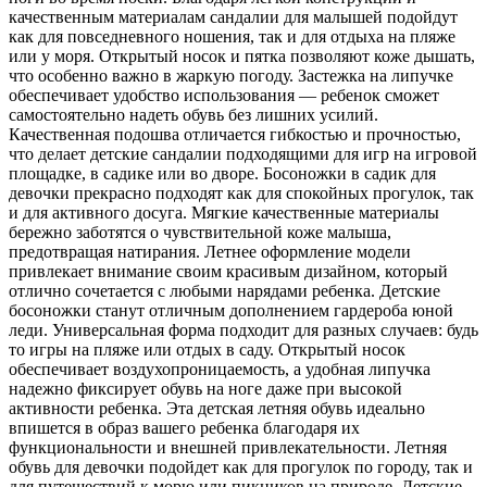
качественным материалам сандалии для малышей подойдут
как для повседневного ношения, так и для отдыха на пляже
или у моря. Открытый носок и пятка позволяют коже дышать,
что особенно важно в жаркую погоду. Застежка на липучке
обеспечивает удобство использования — ребенок сможет
самостоятельно надеть обувь без лишних усилий.
Качественная подошва отличается гибкостью и прочностью,
что делает детские сандалии подходящими для игр на игровой
площадке, в садике или во дворе. Босоножки в садик для
девочки прекрасно подходят как для спокойных прогулок, так
и для активного досуга. Мягкие качественные материалы
бережно заботятся о чувствительной коже малыша,
предотвращая натирания. Летнее оформление модели
привлекает внимание своим красивым дизайном, который
отлично сочетается с любыми нарядами ребенка. Детские
босоножки станут отличным дополнением гардероба юной
леди. Универсальная форма подходит для разных случаев: будь
то игры на пляже или отдых в саду. Открытый носок
обеспечивает воздухопроницаемость, а удобная липучка
надежно фиксирует обувь на ноге даже при высокой
активности ребенка. Эта детская летняя обувь идеально
впишется в образ вашего ребенка благодаря их
функциональности и внешней привлекательности. Летняя
обувь для девочки подойдет как для прогулок по городу, так и
для путешествий к морю или пикников на природе. Детские