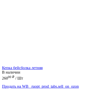
Кепка бейсболка летняя
В наличии
00
₽
260
/ Шт
Продать на WB
_ruopt_prod_tabs.sell_on_ozon