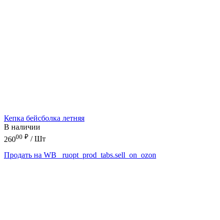
Кепка бейсболка летняя
В наличии
00
₽
260
/ Шт
Продать на WB
_ruopt_prod_tabs.sell_on_ozon