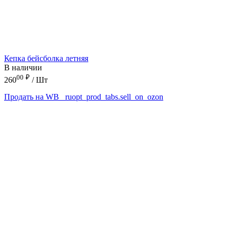
Кепка бейсболка летняя
В наличии
00
₽
260
/ Шт
Продать на WB
_ruopt_prod_tabs.sell_on_ozon