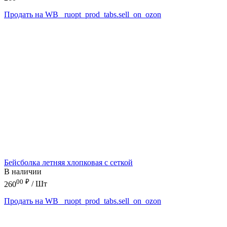
Продать на WB
_ruopt_prod_tabs.sell_on_ozon
Бейсболка летняя хлопковая с сеткой
В наличии
00
₽
260
/ Шт
Продать на WB
_ruopt_prod_tabs.sell_on_ozon