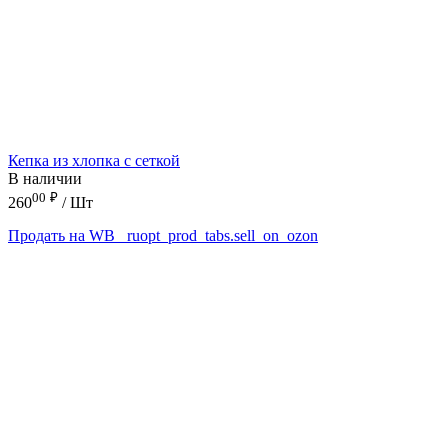
Кепка из хлопка с сеткой
В наличии
00
₽
260
/ Шт
Продать на WB
_ruopt_prod_tabs.sell_on_ozon