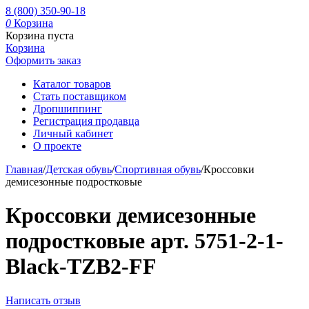
8 (800) 350-90-18
0
Корзина
Корзина пуста
Корзина
Оформить заказ
Каталог товаров
Стать поставщиком
Дропшиппинг
Регистрация продавца
Личный кабинет
О проекте
Главная
/
Детская обувь
/
Спортивная обувь
/
Кроссовки
демисезонные подростковые
Кроссовки демисезонные
подростковые арт. 5751-2-1-
Black-TZB2-FF
Написать отзыв