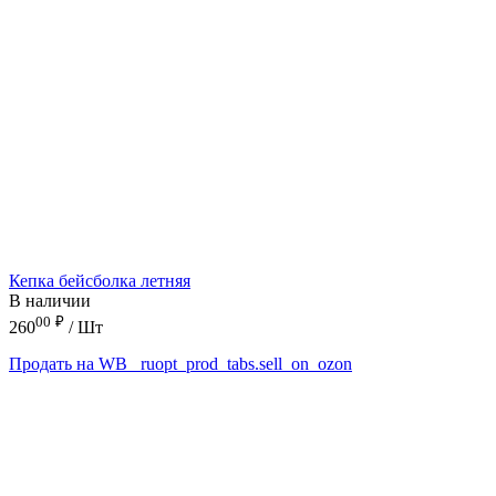
Кепка бейсболка летняя
В наличии
00
₽
260
/ Шт
Продать на WB
_ruopt_prod_tabs.sell_on_ozon