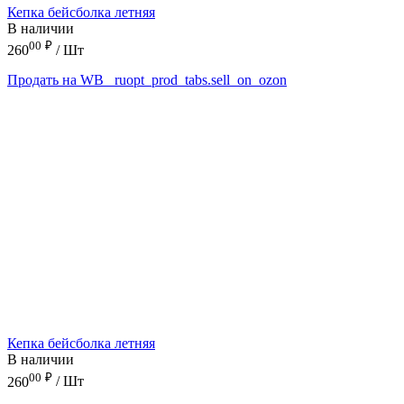
Кепка бейсболка летняя
В наличии
00
₽
260
/ Шт
Продать на WB
_ruopt_prod_tabs.sell_on_ozon
Кепка бейсболка летняя
В наличии
00
₽
260
/ Шт