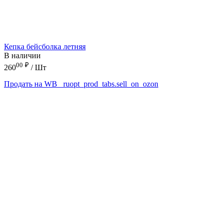
Кепка бейсболка летняя
В наличии
00
₽
260
/ Шт
Продать на WB
_ruopt_prod_tabs.sell_on_ozon