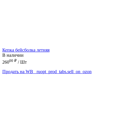
Кепка бейсболка летняя
В наличии
00
₽
260
/ Шт
Продать на WB
_ruopt_prod_tabs.sell_on_ozon