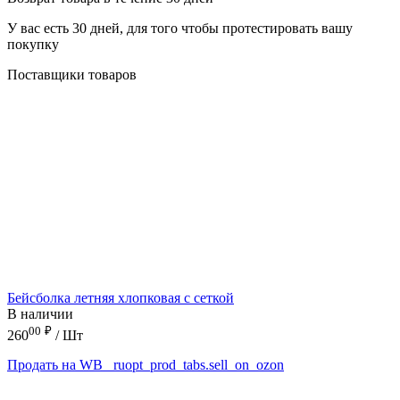
У вас есть 30 дней, для того чтобы протестировать вашу
покупку
Поставщики товаров
Бейсболка летняя хлопковая с сеткой
В наличии
00
₽
260
/ Шт
Продать на WB
_ruopt_prod_tabs.sell_on_ozon