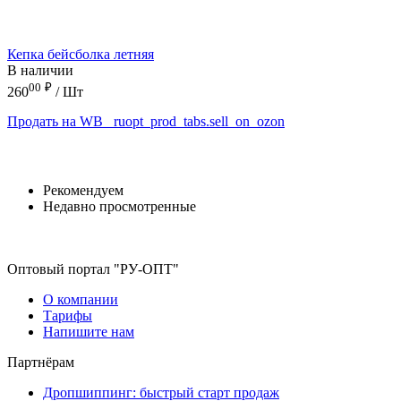
Кепка бейсболка летняя
В наличии
00
₽
260
/ Шт
Продать на WB
_ruopt_prod_tabs.sell_on_ozon
Рекомендуем
Недавно просмотренные
Оптовый портал "РУ-ОПТ"
О компании
Тарифы
Напишите нам
Партнёрам
Дропшиппинг: быстрый старт продаж