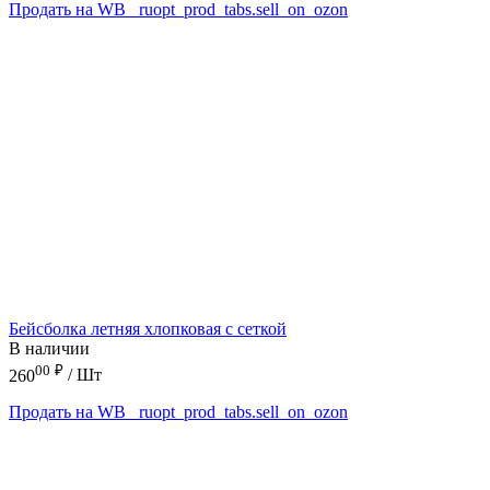
Продать на WB
_ruopt_prod_tabs.sell_on_ozon
Бейсболка летняя хлопковая с сеткой
В наличии
00
₽
260
/ Шт
Продать на WB
_ruopt_prod_tabs.sell_on_ozon