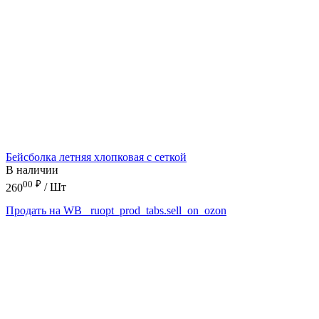
Бейсболка летняя хлопковая с сеткой
В наличии
00
₽
260
/ Шт
Продать на WB
_ruopt_prod_tabs.sell_on_ozon