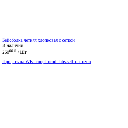
Бейсболка летняя хлопковая с сеткой
В наличии
00
₽
260
/ Шт
Продать на WB
_ruopt_prod_tabs.sell_on_ozon