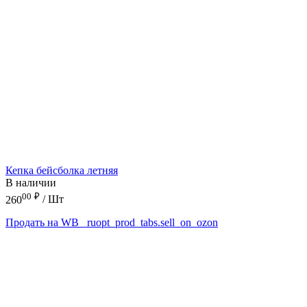
Кепка бейсболка летняя
В наличии
00
₽
260
/ Шт
Продать на WB
_ruopt_prod_tabs.sell_on_ozon