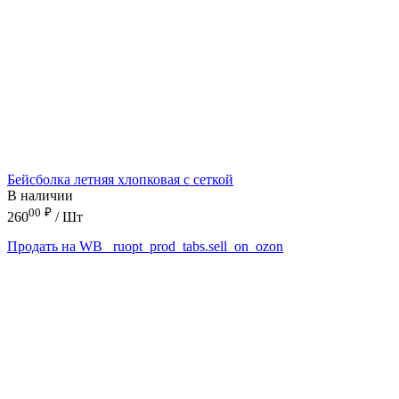
Бейсболка летняя хлопковая с сеткой
В наличии
00
₽
260
/ Шт
Продать на WB
_ruopt_prod_tabs.sell_on_ozon