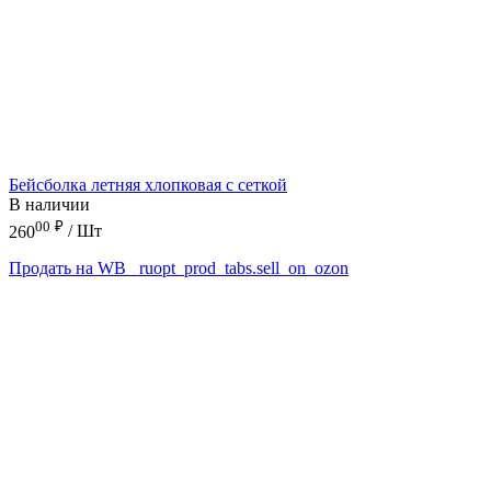
Бейсболка летняя хлопковая с сеткой
В наличии
00
₽
260
/ Шт
Продать на WB
_ruopt_prod_tabs.sell_on_ozon