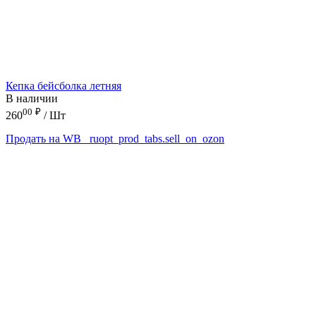
Кепка бейсболка летняя
В наличии
00
₽
260
/ Шт
Продать на WB
_ruopt_prod_tabs.sell_on_ozon