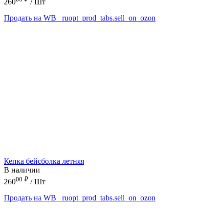
260
/ Шт
Продать на WB
_ruopt_prod_tabs.sell_on_ozon
Кепка бейсболка летняя
В наличии
00
₽
260
/ Шт
Продать на WB
_ruopt_prod_tabs.sell_on_ozon