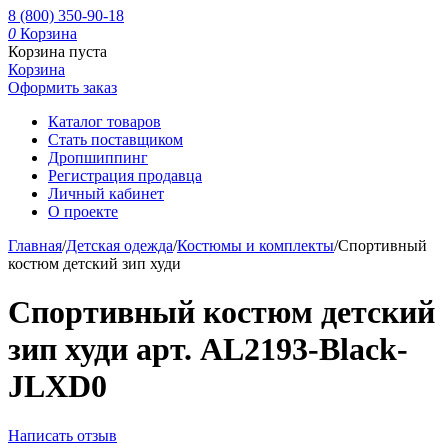
8 (800) 350-90-18
0
Корзина
Корзина пуста
Корзина
Оформить заказ
Каталог товаров
Стать поставщиком
Дропшиппинг
Регистрация продавца
Личный кабинет
О проекте
Главная
/
Детская одежда
/
Костюмы и комплекты
/
Спортивный
костюм детский зип худи
Спортивный костюм детский
зип худи арт. AL2193-Black-
JLXD0
Написать отзыв