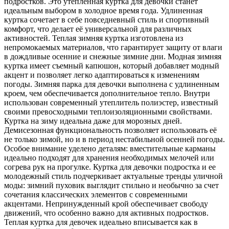
подростков. Это утепленная куртка для девочки станет
идеальным выбором в холодное время года. Удлиненная
куртка сочетает в себе повседневный стиль и спортивный
комфорт, что делает её универсальной для различных
активностей. Теплая зимняя куртка изготовлена из
непромокаемых материалов, что гарантирует защиту от влаги
в дождливые осенние и снежные зимние дни. Модная зимняя
куртка имеет съемный капюшон, который добавляет модный
акцент и позволяет легко адаптироваться к изменениям
погоды. Зимняя парка для девочки выполнена с удлиненным
кроем, чем обеспечивается дополнительное тепло. Внутри
использован современный утеплитель полиэстер, известный
своими превосходными теплоизоляционными свойствами.
Куртка на зиму идеальна даже для морозных дней.
Демисезонная функциональность позволяет использовать её
не только зимой, но и в период нестабильной осенней погоды.
Особое внимание уделено деталям: вместительные карманы
идеально подходят для хранения необходимых мелочей или
согрева рук на прогулке. Куртка для девочки подростка и ее
молодежный стиль подчеркивает актуальные тренды уличной
моды: зимний пуховик выглядит стильно и необычно за счет
сочетания классических элементов с современными
акцентами. Непринужденный крой обеспечивает свободу
движений, что особенно важно для активных подростков.
Теплая куртка для девочек идеально вписывается как в