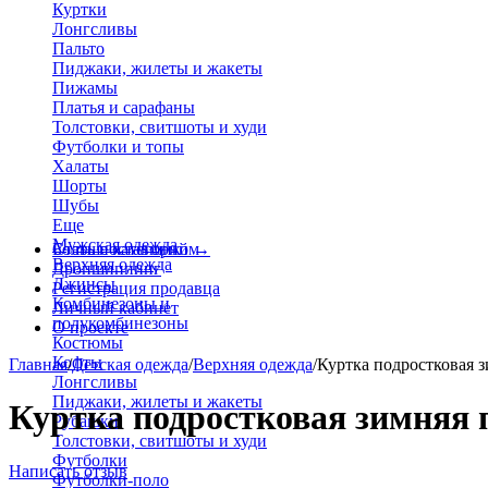
Куртки
Лонгсливы
Пальто
Пиджаки, жилеты и жакеты
Пижамы
Платья и сарафаны
Толстовки, свитшоты и худи
Футболки и топы
Халаты
Шорты
Шубы
Еще
Мужская одежда
Больше категорий
Стать поставщиком
→
Верхняя одежда
Дропшиппинг
Джинсы
Регистрация продавца
Комбинезоны и
Личный кабинет
полукомбинезоны
О проекте
Костюмы
Кофты
Главная
/
Детская одежда
/
Верхняя одежда
/
Куртка подростковая з
Лонгсливы
Пиджаки, жилеты и жакеты
Куртка подростковая зимняя п
Рубашки
Толстовки, свитшоты и худи
Футболки
Написать отзыв
Футболки-поло