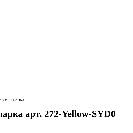
имняя парка
арка арт. 272-Yellow-SYD0