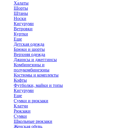
Халаты
Шорты
Штаны
Носки
Кигуруми
Ветровки
Куртки
Еще
Детская одежда
Брюки и шорты
Верхняя одежда
Джинсы и джеггинсы
Комбинезоны и
полукомбинезоны
Костюмы и комплекты
Кофты
Футболки, майки и топы
Кигуруми
Еще
Сумки и рюкзаки
Клатчи
Рюкзаки
Сумки
Школьные рюкзаки
Женская обувь