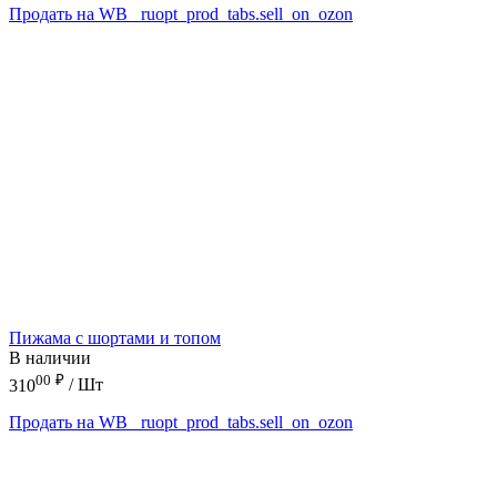
Продать на WB
_ruopt_prod_tabs.sell_on_ozon
Пижама с шортами и топом
В наличии
00
₽
310
/ Шт
Продать на WB
_ruopt_prod_tabs.sell_on_ozon