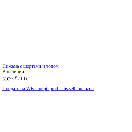
Пижама с шортами и топом
В наличии
00
₽
310
/ Шт
Продать на WB
_ruopt_prod_tabs.sell_on_ozon