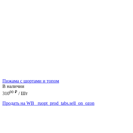
Пижама с шортами и топом
В наличии
00
₽
310
/ Шт
Продать на WB
_ruopt_prod_tabs.sell_on_ozon