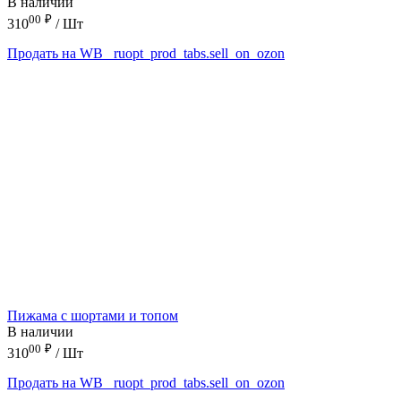
В наличии
00
₽
310
/ Шт
Продать на WB
_ruopt_prod_tabs.sell_on_ozon
Пижама с шортами и топом
В наличии
00
₽
310
/ Шт
Продать на WB
_ruopt_prod_tabs.sell_on_ozon