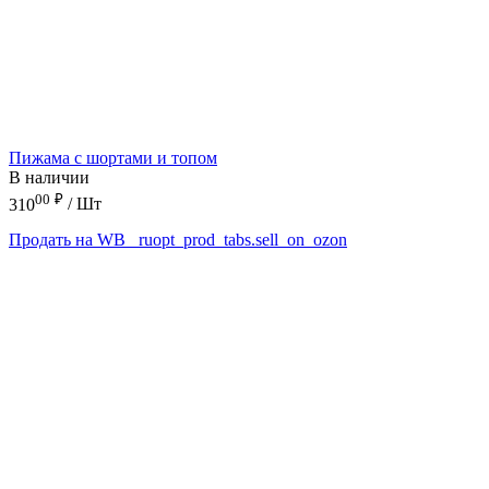
Пижама с шортами и топом
В наличии
00
₽
310
/ Шт
Продать на WB
_ruopt_prod_tabs.sell_on_ozon