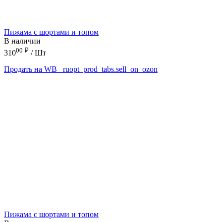
Пижама с шортами и топом
В наличии
00
₽
310
/ Шт
Продать на WB
_ruopt_prod_tabs.sell_on_ozon
Пижама с шортами и топом