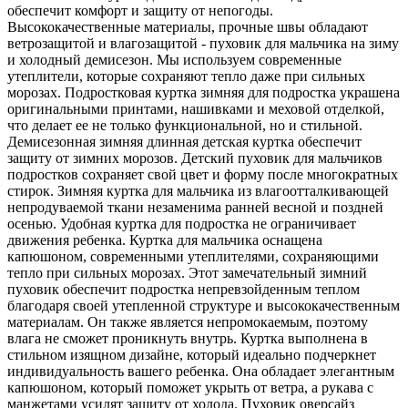
обеспечит комфорт и защиту от непогоды.
Высококачественные материалы, прочные швы обладают
ветрозащитой и влагозащитой - пуховик для мальчика на зиму
и холодный демисезон. Мы используем современные
утеплители, которые сохраняют тепло даже при сильных
морозах. Подростковая куртка зимняя для подростка украшена
оригинальными принтами, нашивками и меховой отделкой,
что делает ее не только функциональной, но и стильной.
Демисезонная зимняя длинная детская куртка обеспечит
защиту от зимних морозов. Детский пуховик для мальчиков
подростков сохраняет свой цвет и форму после многократных
стирок. Зимняя куртка для мальчика из влагоотталкивающей
непродуваемой ткани незаменима ранней весной и поздней
осенью. Удобная куртка для подростка не ограничивает
движения ребенка. Куртка для мальчика оснащена
капюшоном, современными утеплителями, сохраняющими
тепло при сильных морозах. Этот замечательный зимний
пуховик обеспечит подростка непревзойденным теплом
благодаря своей утепленной структуре и высококачественным
материалам. Он также является непромокаемым, поэтому
влага не сможет проникнуть внутрь. Куртка выполнена в
стильном изящном дизайне, который идеально подчеркнет
индивидуальность вашего ребенка. Она обладает элегантным
капюшоном, который поможет укрыть от ветра, а рукава с
манжетами усилят защиту от холода. Пуховик оверсайз