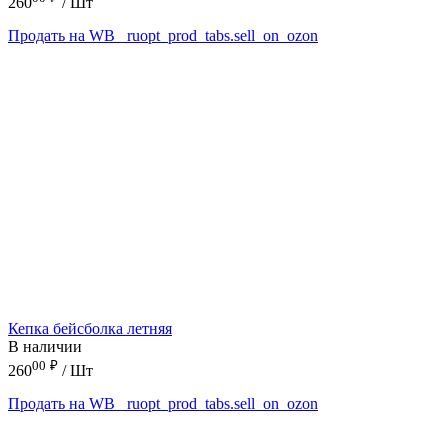
260
/ Шт
Продать на WB
_ruopt_prod_tabs.sell_on_ozon
Кепка бейсболка летняя
В наличии
00
₽
260
/ Шт
Продать на WB
_ruopt_prod_tabs.sell_on_ozon