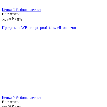
Кепка бейсболка летняя
В наличии
00
₽
260
/ Шт
Продать на WB
_ruopt_prod_tabs.sell_on_ozon
Кепка бейсболка летняя
В наличии
00
₽