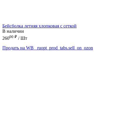
Бейсболка летняя хлопковая с сеткой
В наличии
00
₽
260
/ Шт
Продать на WB
_ruopt_prod_tabs.sell_on_ozon