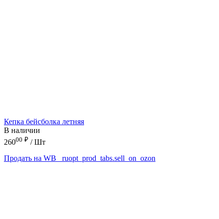
Кепка бейсболка летняя
В наличии
00
₽
260
/ Шт
Продать на WB
_ruopt_prod_tabs.sell_on_ozon