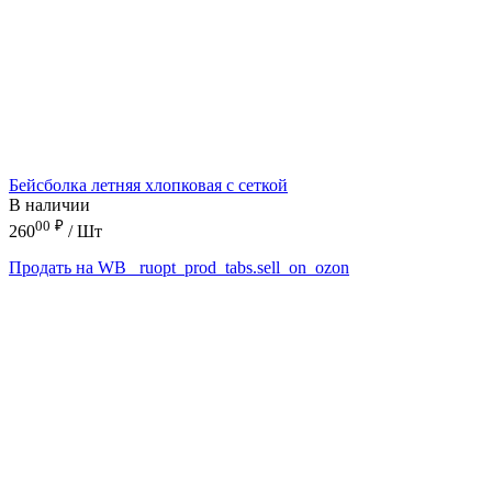
Бейсболка летняя хлопковая с сеткой
В наличии
00
₽
260
/ Шт
Продать на WB
_ruopt_prod_tabs.sell_on_ozon