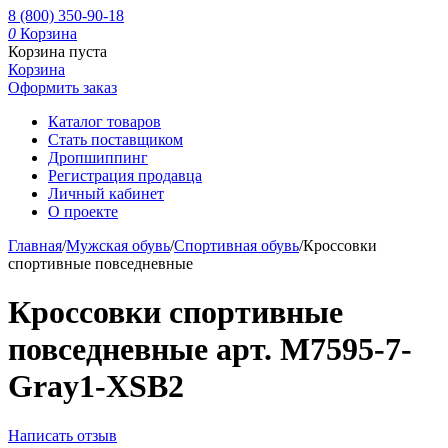
8 (800) 350-90-18
0
Корзина
Корзина пуста
Корзина
Оформить заказ
Каталог товаров
Стать поставщиком
Дропшиппинг
Регистрация продавца
Личный кабинет
О проекте
Главная
/
Мужская обувь
/
Спортивная обувь
/
Кроссовки
спортивные повседневные
Кроссовки спортивные
повседневные арт. M7595-7-
Gray1-XSB2
Написать отзыв