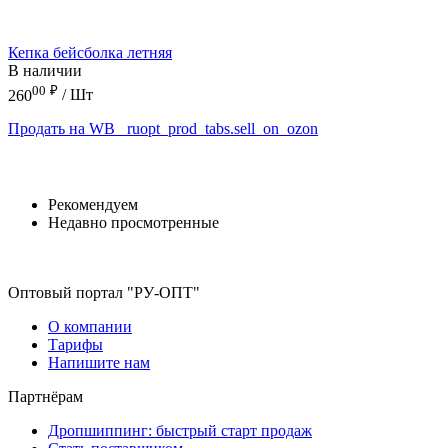
Кепка бейсболка летняя
В наличии
00
₽
260
/ Шт
Продать на WB
_ruopt_prod_tabs.sell_on_ozon
Рекомендуем
Недавно просмотренные
Оптовый портал "РУ-ОПТ"
О компании
Тарифы
Напишите нам
Партнёрам
Дропшиппинг: быстрый старт продаж