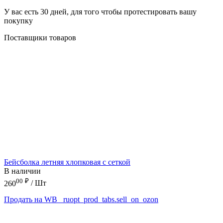
У вас есть 30 дней, для того чтобы протестировать вашу
покупку
Поставщики товаров
Бейсболка летняя хлопковая с сеткой
В наличии
00
₽
260
/ Шт
Продать на WB
_ruopt_prod_tabs.sell_on_ozon