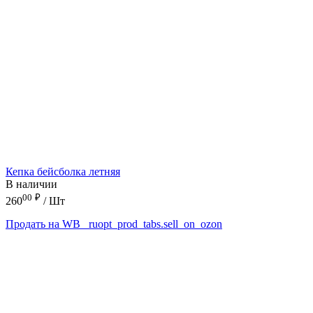
Кепка бейсболка летняя
В наличии
00
₽
260
/ Шт
Продать на WB
_ruopt_prod_tabs.sell_on_ozon