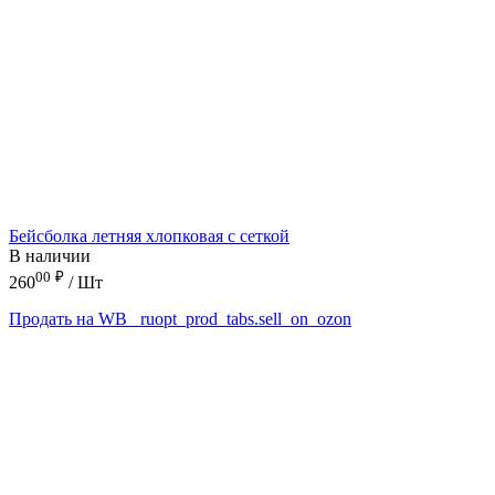
Бейсболка летняя хлопковая с сеткой
В наличии
00
₽
260
/ Шт
Продать на WB
_ruopt_prod_tabs.sell_on_ozon