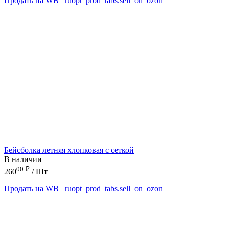
Продать на WB
_ruopt_prod_tabs.sell_on_ozon
Бейсболка летняя хлопковая с сеткой
В наличии
00
₽
260
/ Шт
Продать на WB
_ruopt_prod_tabs.sell_on_ozon