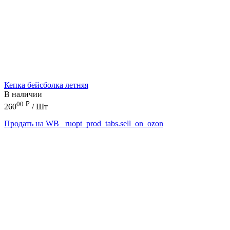
Кепка бейсболка летняя
В наличии
00
₽
260
/ Шт
Продать на WB
_ruopt_prod_tabs.sell_on_ozon