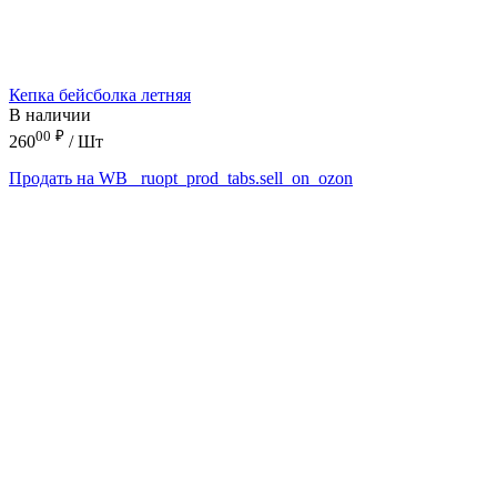
Кепка бейсболка летняя
В наличии
00
₽
260
/ Шт
Продать на WB
_ruopt_prod_tabs.sell_on_ozon