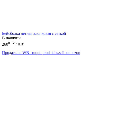
Бейсболка летняя хлопковая с сеткой
В наличии
00
₽
260
/ Шт
Продать на WB
_ruopt_prod_tabs.sell_on_ozon