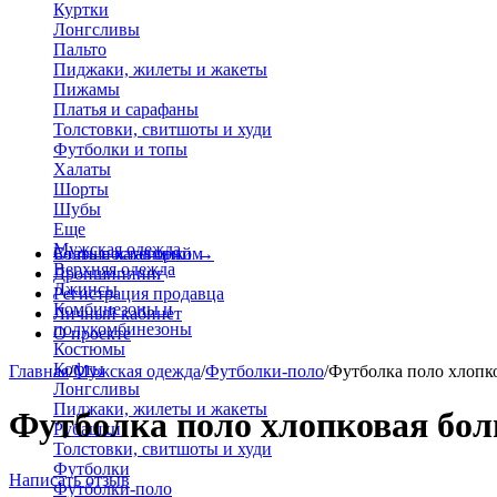
Куртки
Лонгсливы
Пальто
Пиджаки, жилеты и жакеты
Пижамы
Платья и сарафаны
Толстовки, свитшоты и худи
Футболки и топы
Халаты
Шорты
Шубы
Еще
Мужская одежда
Больше категорий
Стать поставщиком
→
Верхняя одежда
Дропшиппинг
Джинсы
Регистрация продавца
Комбинезоны и
Личный кабинет
полукомбинезоны
О проекте
Костюмы
Кофты
Главная
/
Мужская одежда
/
Футболки-поло
/
Футболка поло хлопк
Лонгсливы
Пиджаки, жилеты и жакеты
Футболка поло хлопковая бол
Рубашки
Толстовки, свитшоты и худи
Футболки
Написать отзыв
Футболки-поло