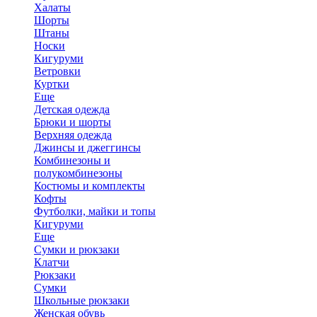
Халаты
Шорты
Штаны
Носки
Кигуруми
Ветровки
Куртки
Еще
Детская одежда
Брюки и шорты
Верхняя одежда
Джинсы и джеггинсы
Комбинезоны и
полукомбинезоны
Костюмы и комплекты
Кофты
Футболки, майки и топы
Кигуруми
Еще
Сумки и рюкзаки
Клатчи
Рюкзаки
Сумки
Школьные рюкзаки
Женская обувь