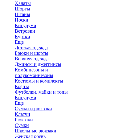
Халаты
Шорты
Штаны
Носки
Кигуруми
Ветровки
Куртки
Еще
Детская одежда
Брюки и шорты
Верхняя одежда
Джинсы и джеггинсы
Комбинезоны и
полукомбинезоны
Костюмы и комплекты
Кофты
Футболки, майки и топы
Кигуруми
Еще
Сумки и рюкзаки
Клатчи
Рюкзаки
Сумки
Школьные рюкзаки
Женская обувь