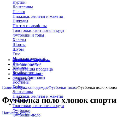
Куртки
Лонгсливы
Пальто
Пиджаки, жилеты и жакеты
Пижамы
Платья и сарафаны
Толстовки, свитшоты и худи
Футболки и топы
Халаты
Шорты
Шубы
Еще
Мужская одежда
Больше категорий
Стать поставщиком
→
Верхняя одежда
Дропшиппинг
Джинсы
Регистрация продавца
Комбинезоны и
Личный кабинет
полукомбинезоны
О проекте
Костюмы
Кофты
Главная
/
Мужская одежда
/
Футболки-поло
/
Футболка поло хлопо
Лонгсливы
Пиджаки, жилеты и жакеты
Футболка поло хлопок спорти
Рубашки
Толстовки, свитшоты и худи
Футболки
Написать отзыв
Футболки-поло