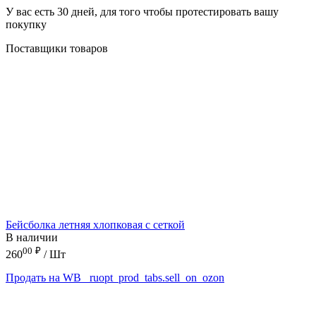
У вас есть 30 дней, для того чтобы протестировать вашу
покупку
Поставщики товаров
Бейсболка летняя хлопковая с сеткой
В наличии
00
₽
260
/ Шт
Продать на WB
_ruopt_prod_tabs.sell_on_ozon