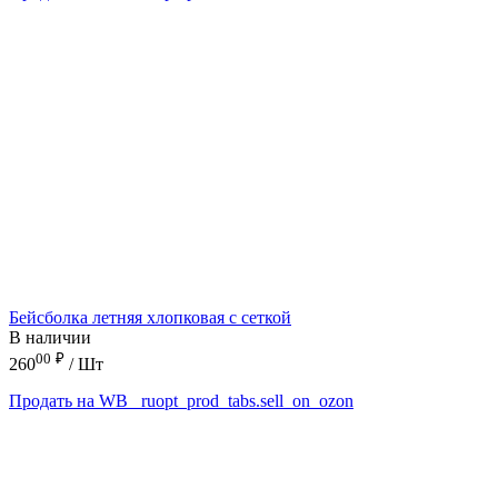
Бейсболка летняя хлопковая с сеткой
В наличии
00
₽
260
/ Шт
Продать на WB
_ruopt_prod_tabs.sell_on_ozon