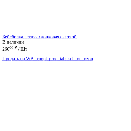
Бейсболка летняя хлопковая с сеткой
В наличии
00
₽
260
/ Шт
Продать на WB
_ruopt_prod_tabs.sell_on_ozon