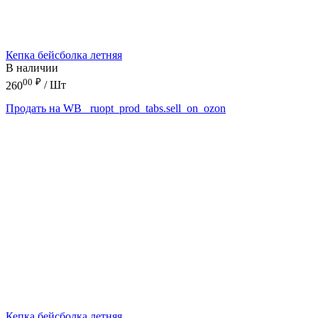
Кепка бейсболка летняя
В наличии
00
₽
260
/ Шт
Продать на WB
_ruopt_prod_tabs.sell_on_ozon
Кепка бейсболка летняя