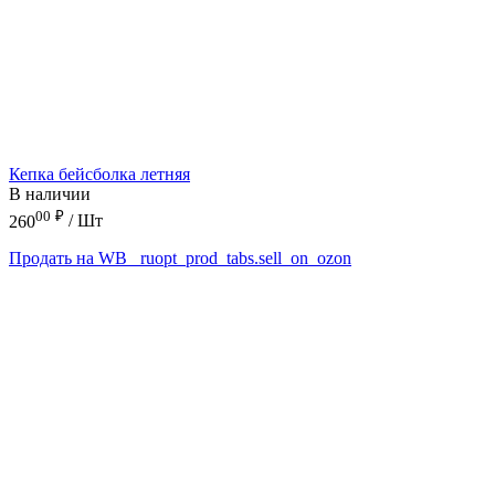
Кепка бейсболка летняя
В наличии
00
₽
260
/ Шт
Продать на WB
_ruopt_prod_tabs.sell_on_ozon