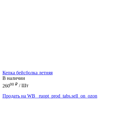
Кепка бейсболка летняя
В наличии
00
₽
260
/ Шт
Продать на WB
_ruopt_prod_tabs.sell_on_ozon