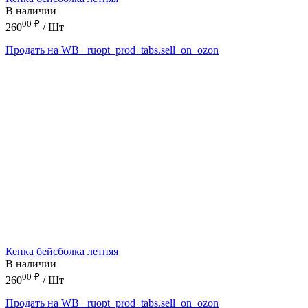
В наличии
00
₽
260
/ Шт
Продать на WB
_ruopt_prod_tabs.sell_on_ozon
Кепка бейсболка летняя
В наличии
00
₽
260
/ Шт
Продать на WB
_ruopt_prod_tabs.sell_on_ozon