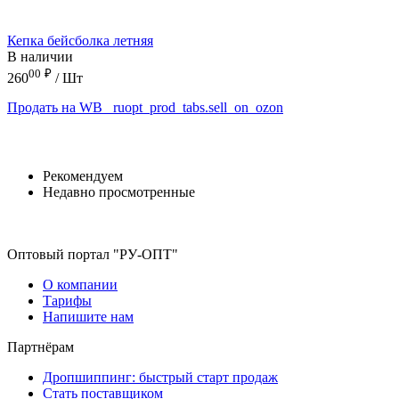
Кепка бейсболка летняя
В наличии
00
₽
260
/ Шт
Продать на WB
_ruopt_prod_tabs.sell_on_ozon
Рекомендуем
Недавно просмотренные
Оптовый портал "РУ-ОПТ"
О компании
Тарифы
Напишите нам
Партнёрам
Дропшиппинг: быстрый старт продаж
Стать поставщиком