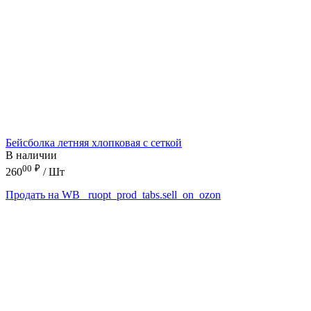
Бейсболка летняя хлопковая с сеткой
В наличии
00
₽
260
/ Шт
Продать на WB
_ruopt_prod_tabs.sell_on_ozon