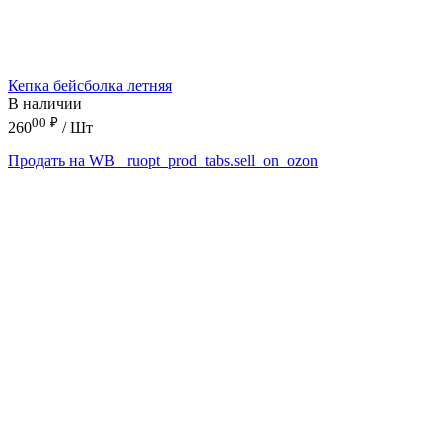
Кепка бейсболка летняя
В наличии
00
₽
260
/ Шт
Продать на WB
_ruopt_prod_tabs.sell_on_ozon