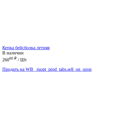
Кепка бейсболка летняя
В наличии
00
₽
260
/ Шт
Продать на WB
_ruopt_prod_tabs.sell_on_ozon