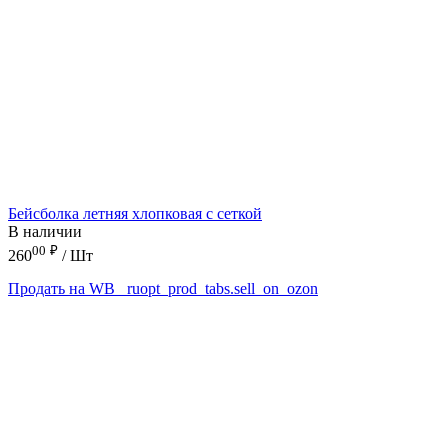
Бейсболка летняя хлопковая с сеткой
В наличии
00
₽
260
/ Шт
Продать на WB
_ruopt_prod_tabs.sell_on_ozon