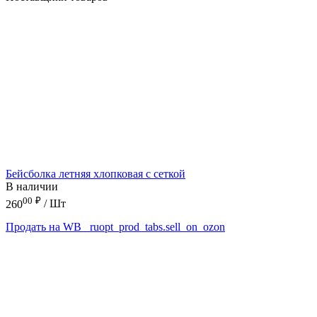
Бейсболка летняя хлопковая с сеткой
В наличии
00
₽
260
/ Шт
Продать на WB
_ruopt_prod_tabs.sell_on_ozon