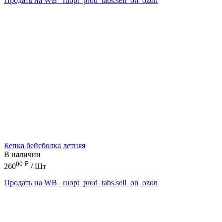
Продать на WB
_ruopt_prod_tabs.sell_on_ozon
Кепка бейсболка летняя
В наличии
00
₽
260
/ Шт
Продать на WB
_ruopt_prod_tabs.sell_on_ozon