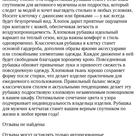
спутником для активного мужчины или подростка, который
следит за модой и хочет выглядеть стильно в любых условиях.
Носите клеточку с джинсами или брюками — у вас всегда
будет безупречный вид. Хлопок дарит приятные ощущения
при контакте с кожей, обеспечивая легкость и
воздухопроницаемость. Хлопковая рубашка идеальный
вариант на теплый сезон, когда важны комфорт и стиль
одновременно. Классическая рубашка в клетку станет
основой гардероба, дополнив образы яркими аксессуарами
или спокойными элементами одежды. Каждое движение в ней
будет свободным благодаря хорошему крою. Повседневная
рубашка обновит привычные луки и привнесет свежесть в
повседневную одежду. Хлопковая ткань хорошо сохраняет
форму после стирки, что делает изделие практичным для
ежедневного использования. Правильный баланс между
классическим стилем и актуальными тенденциями делает эту
рубашку подростковую хлопковую незаменимым помощником
в вашем шкафу. Оптимальное сочетание цвета и узора
подчеркивает индивидуальность владельца изделия. Рубашка
для мужчин клетчатая станет вашим верным спутником по
жизни в любое время года!
Отзывы не найдены
Отзывы могут оставлять только авторизованные