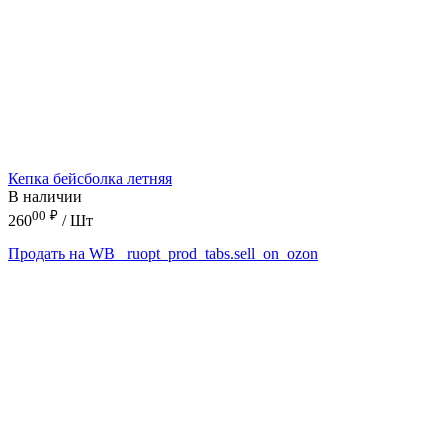
Кепка бейсболка летняя
В наличии
00
₽
260
/ Шт
Продать на WB
_ruopt_prod_tabs.sell_on_ozon