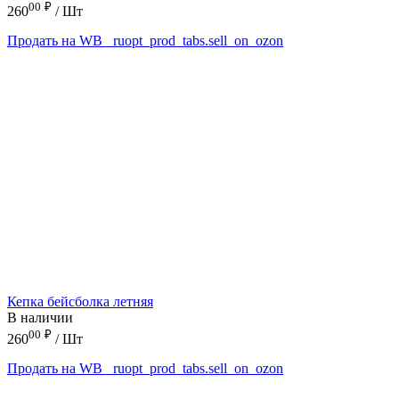
00
₽
260
/ Шт
Продать на WB
_ruopt_prod_tabs.sell_on_ozon
Кепка бейсболка летняя
В наличии
00
₽
260
/ Шт
Продать на WB
_ruopt_prod_tabs.sell_on_ozon