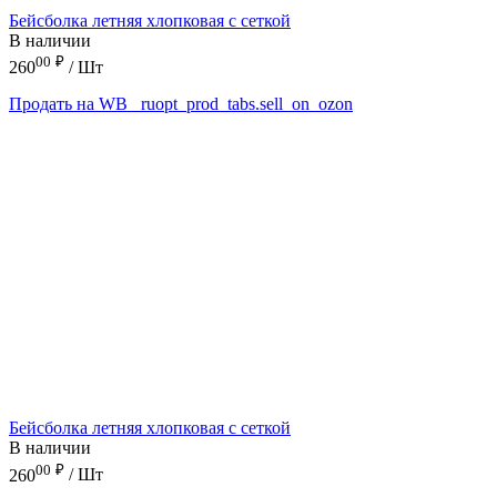
Бейсболка летняя хлопковая с сеткой
В наличии
00
₽
260
/ Шт
Продать на WB
_ruopt_prod_tabs.sell_on_ozon
Бейсболка летняя хлопковая с сеткой
В наличии
00
₽
260
/ Шт