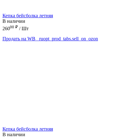
Кепка бейсболка летняя
В наличии
00
₽
260
/ Шт
Продать на WB
_ruopt_prod_tabs.sell_on_ozon
Кепка бейсболка летняя
В наличии