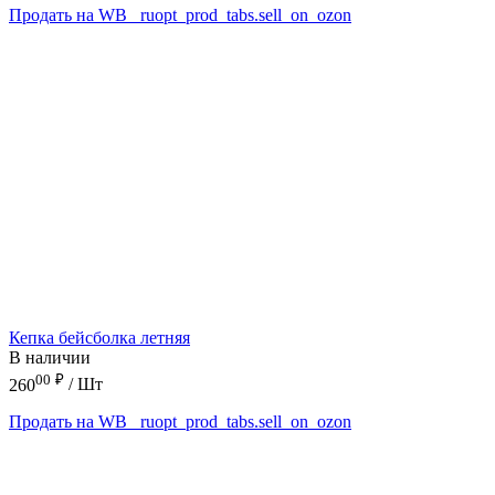
Продать на WB
_ruopt_prod_tabs.sell_on_ozon
Кепка бейсболка летняя
В наличии
00
₽
260
/ Шт
Продать на WB
_ruopt_prod_tabs.sell_on_ozon