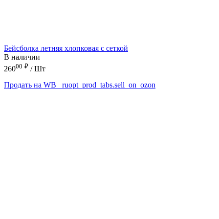
Бейсболка летняя хлопковая с сеткой
В наличии
00
₽
260
/ Шт
Продать на WB
_ruopt_prod_tabs.sell_on_ozon