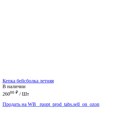
Кепка бейсболка летняя
В наличии
00
₽
260
/ Шт
Продать на WB
_ruopt_prod_tabs.sell_on_ozon