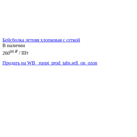
Бейсболка летняя хлопковая с сеткой
В наличии
00
₽
260
/ Шт
Продать на WB
_ruopt_prod_tabs.sell_on_ozon