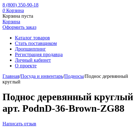
8 (800) 350-90-18
0
Корзина
Корзина пуста
Корзина
Оформить заказ
Каталог товаров
Стать поставщиком
Дропшиппинг
Регистрация продавца
Личный кабинет
О проекте
Главная
/
Посуда и инвентарь
/
Подносы
/
Поднос деревянный
круглый
Поднос деревянный круглый
арт. PodnD-36-Brown-ZG88
Написать отзыв