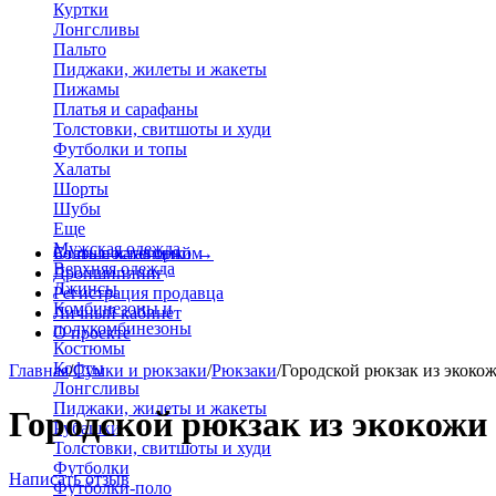
Куртки
Лонгсливы
Пальто
Пиджаки, жилеты и жакеты
Пижамы
Платья и сарафаны
Толстовки, свитшоты и худи
Футболки и топы
Халаты
Шорты
Шубы
Еще
Мужская одежда
Больше категорий
Стать поставщиком
→
Верхняя одежда
Дропшиппинг
Джинсы
Регистрация продавца
Комбинезоны и
Личный кабинет
полукомбинезоны
О проекте
Костюмы
Кофты
Главная
/
Сумки и рюкзаки
/
Рюкзаки
/
Городской рюкзак из экоко
Лонгсливы
Пиджаки, жилеты и жакеты
Городской рюкзак из экокожи
Рубашки
Толстовки, свитшоты и худи
Футболки
Написать отзыв
Футболки-поло