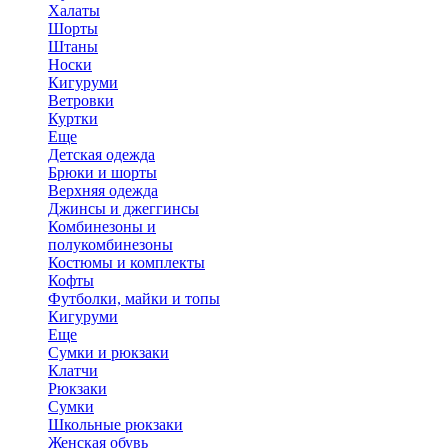
Халаты
Шорты
Штаны
Носки
Кигуруми
Ветровки
Куртки
Еще
Детская одежда
Брюки и шорты
Верхняя одежда
Джинсы и джеггинсы
Комбинезоны и
полукомбинезоны
Костюмы и комплекты
Кофты
Футболки, майки и топы
Кигуруми
Еще
Сумки и рюкзаки
Клатчи
Рюкзаки
Сумки
Школьные рюкзаки
Женская обувь