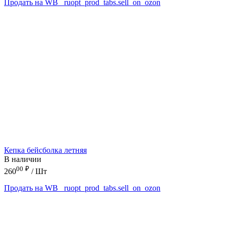
Продать на WB
_ruopt_prod_tabs.sell_on_ozon
Кепка бейсболка летняя
В наличии
00
₽
260
/ Шт
Продать на WB
_ruopt_prod_tabs.sell_on_ozon