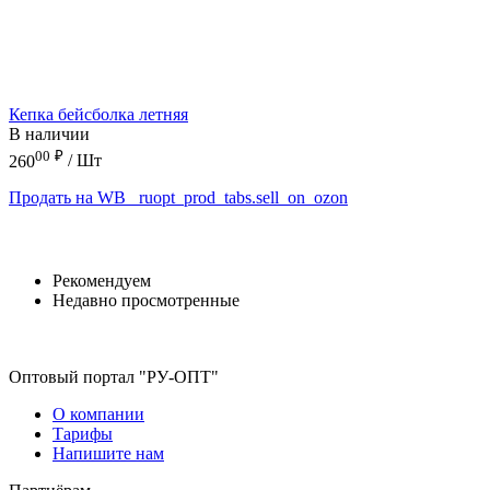
Кепка бейсболка летняя
В наличии
00
₽
260
/ Шт
Продать на WB
_ruopt_prod_tabs.sell_on_ozon
Рекомендуем
Недавно просмотренные
Оптовый портал "РУ-ОПТ"
О компании
Тарифы
Напишите нам