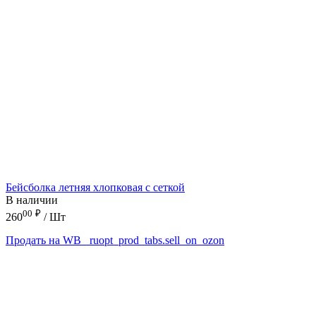
Бейсболка летняя хлопковая с сеткой
В наличии
00
₽
260
/ Шт
Продать на WB
_ruopt_prod_tabs.sell_on_ozon