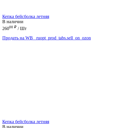
Кепка бейсболка летняя
В наличии
00
₽
260
/ Шт
Продать на WB
_ruopt_prod_tabs.sell_on_ozon
Кепка бейсболка летняя
В наличии