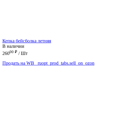
Кепка бейсболка летняя
В наличии
00
₽
260
/ Шт
Продать на WB
_ruopt_prod_tabs.sell_on_ozon