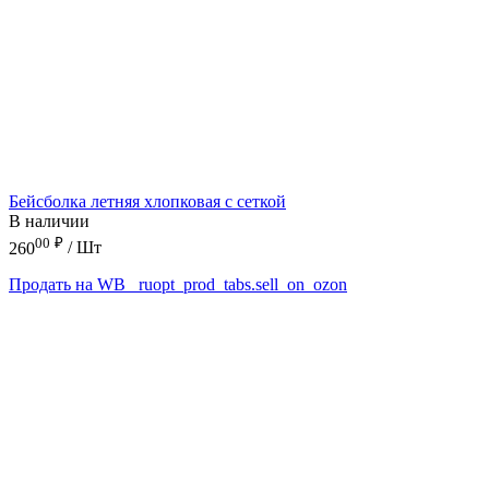
Бейсболка летняя хлопковая с сеткой
В наличии
00
₽
260
/ Шт
Продать на WB
_ruopt_prod_tabs.sell_on_ozon