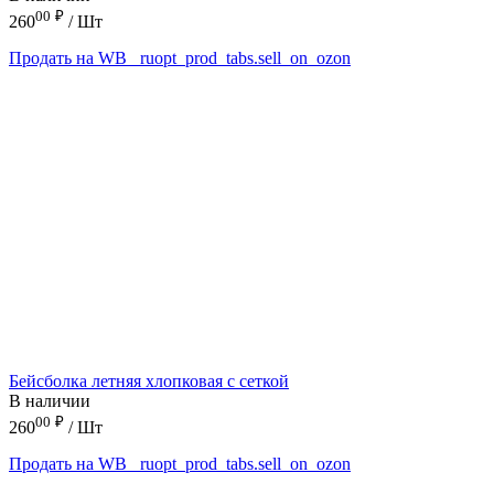
00
₽
260
/ Шт
Продать на WB
_ruopt_prod_tabs.sell_on_ozon
Бейсболка летняя хлопковая с сеткой
В наличии
00
₽
260
/ Шт
Продать на WB
_ruopt_prod_tabs.sell_on_ozon