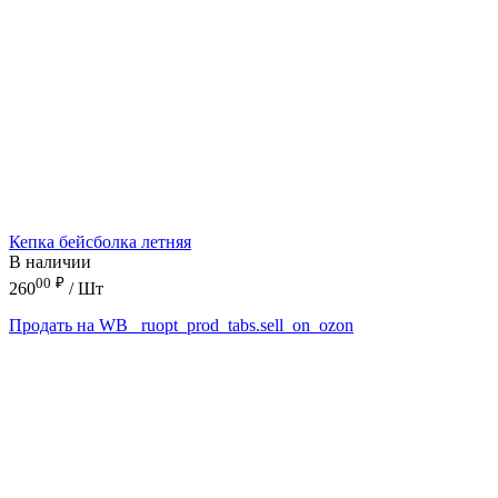
Кепка бейсболка летняя
В наличии
00
₽
260
/ Шт
Продать на WB
_ruopt_prod_tabs.sell_on_ozon