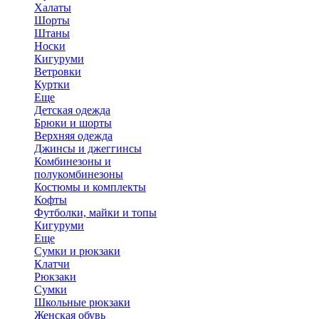
Халаты
Шорты
Штаны
Носки
Кигуруми
Ветровки
Куртки
Еще
Детская одежда
Брюки и шорты
Верхняя одежда
Джинсы и джеггинсы
Комбинезоны и
полукомбинезоны
Костюмы и комплекты
Кофты
Футболки, майки и топы
Кигуруми
Еще
Сумки и рюкзаки
Клатчи
Рюкзаки
Сумки
Школьные рюкзаки
Женская обувь