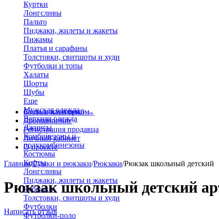
Куртки
Лонгсливы
Пальто
Пиджаки, жилеты и жакеты
Пижамы
Платья и сарафаны
Толстовки, свитшоты и худи
Футболки и топы
Халаты
Шорты
Шубы
Еще
Мужская одежда
Больше категорий
Стать поставщиком
→
Верхняя одежда
Дропшиппинг
Джинсы
Регистрация продавца
Комбинезоны и
Личный кабинет
полукомбинезоны
О проекте
Костюмы
Кофты
Главная
/
Сумки и рюкзаки
/
Рюкзаки
/
Рюкзак школьный детский
Лонгсливы
Пиджаки, жилеты и жакеты
Рюкзак школьный детский арт
Рубашки
Толстовки, свитшоты и худи
Футболки
Написать отзыв
Футболки-поло