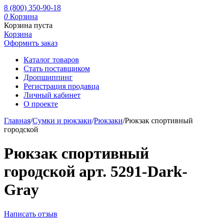
8 (800) 350-90-18
0
Корзина
Корзина пуста
Корзина
Оформить заказ
Каталог товаров
Стать поставщиком
Дропшиппинг
Регистрация продавца
Личный кабинет
О проекте
Главная
/
Сумки и рюкзаки
/
Рюкзаки
/
Рюкзак спортивный
городской
Рюкзак спортивный
городской арт. 5291-Dark-
Gray
Написать отзыв