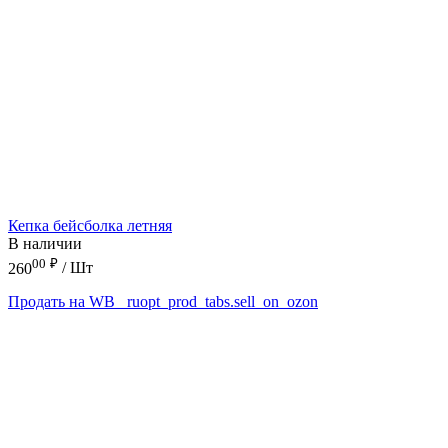
Кепка бейсболка летняя
В наличии
00
₽
260
/ Шт
Продать на WB
_ruopt_prod_tabs.sell_on_ozon