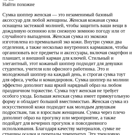
Найти похожие
Сумка шоппер женская — это незаменимый базовый
аксессуар для любой женщины. Женская кожаная сумка
оснащена застежкой молнией, чтобы защитить ваши вещи в
дождливую осеннюю или снежную зимнюю погоду или от
случайного выпадения. Женская сумка из экокожи
изготовлена из премиальной эко кожи. Внутри сумки два
отделения, а также несколько внутренних кармашков, чтобы
организовать все предметы и аксессуары, включая смартфон и
планшет, и внешний карман для ключей. Стильный и
элегантный, этот кожаный шоппер подходит для девушки
студентки, учителя или офисного работника. Это и
молодежный шоппер на каждый день, и строгая сумка тоут
для офиса, учебы и командировок. Сумка шоппер на молнии
эффектно дополнит ваш яркий нарядный образ на любом
праздничном торжестве. Сумка тоут женская не требует
особого ухода. Большая женская сумка имеет прямоугольную
форму и обладает большой вместимостью. Женская сумка из
искусственной кожи подходит как молодым девушкам
подросткам, так и взрослым женщинам. Сумка через плечо
дополнит образ на прогулку или мероприятие, а также
подойдет для вечерних прогулок и повседневного
использования. Благодаря качеству материалов, сумке не
страшны осадки и перепады температур. Эту трендовую