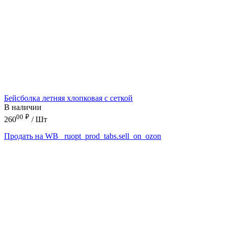
Бейсболка летняя хлопковая с сеткой
В наличии
00
₽
260
/ Шт
Продать на WB
_ruopt_prod_tabs.sell_on_ozon