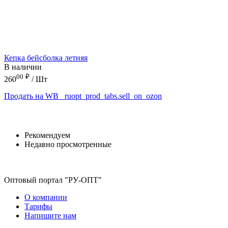
Кепка бейсболка летняя
В наличии
00
₽
260
/ Шт
Продать на WB
_ruopt_prod_tabs.sell_on_ozon
Рекомендуем
Недавно просмотренные
Оптовый портал "РУ-ОПТ"
О компании
Тарифы
Напишите нам