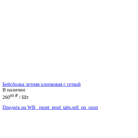
Бейсболка летняя хлопковая с сеткой
В наличии
00
₽
260
/ Шт
Продать на WB
_ruopt_prod_tabs.sell_on_ozon