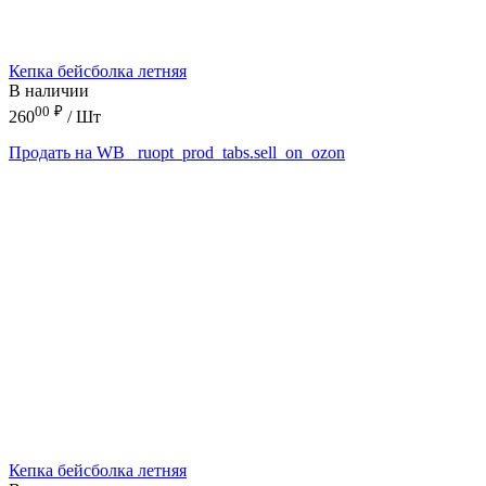
Кепка бейсболка летняя
В наличии
00
₽
260
/ Шт
Продать на WB
_ruopt_prod_tabs.sell_on_ozon
Кепка бейсболка летняя