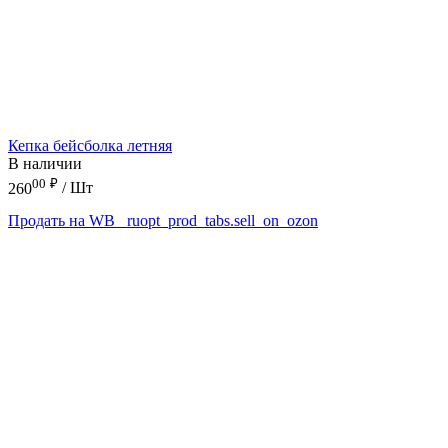
Кепка бейсболка летняя
В наличии
00
₽
260
/ Шт
Продать на WB
_ruopt_prod_tabs.sell_on_ozon