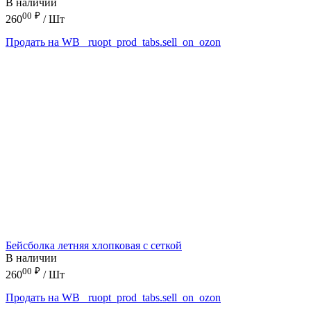
В наличии
00
₽
260
/ Шт
Продать на WB
_ruopt_prod_tabs.sell_on_ozon
Бейсболка летняя хлопковая с сеткой
В наличии
00
₽
260
/ Шт
Продать на WB
_ruopt_prod_tabs.sell_on_ozon