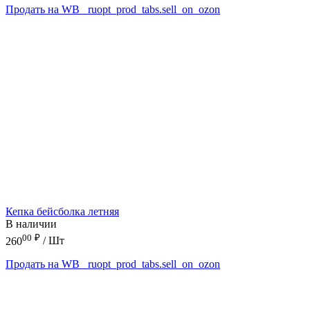
Продать на WB
_ruopt_prod_tabs.sell_on_ozon
Кепка бейсболка летняя
В наличии
00
₽
260
/ Шт
Продать на WB
_ruopt_prod_tabs.sell_on_ozon