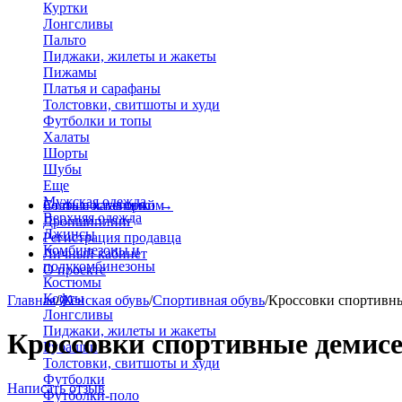
Куртки
Лонгсливы
Пальто
Пиджаки, жилеты и жакеты
Пижамы
Платья и сарафаны
Толстовки, свитшоты и худи
Футболки и топы
Халаты
Шорты
Шубы
Еще
Мужская одежда
Больше категорий
Стать поставщиком
→
Верхняя одежда
Дропшиппинг
Джинсы
Регистрация продавца
Комбинезоны и
Личный кабинет
полукомбинезоны
О проекте
Костюмы
Кофты
Главная
/
Женская обувь
/
Спортивная обувь
/
Кроссовки спортивн
Лонгсливы
Пиджаки, жилеты и жакеты
Кроссовки спортивные демисе
Рубашки
Толстовки, свитшоты и худи
Футболки
Написать отзыв
Футболки-поло