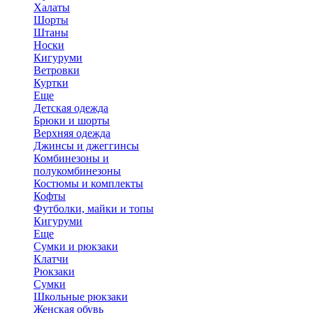
Халаты
Шорты
Штаны
Носки
Кигуруми
Ветровки
Куртки
Еще
Детская одежда
Брюки и шорты
Верхняя одежда
Джинсы и джеггинсы
Комбинезоны и
полукомбинезоны
Костюмы и комплекты
Кофты
Футболки, майки и топы
Кигуруми
Еще
Сумки и рюкзаки
Клатчи
Рюкзаки
Сумки
Школьные рюкзаки
Женская обувь