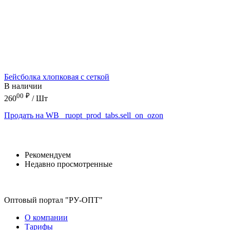
Бейсболка хлопковая с сеткой
В наличии
00
₽
260
/ Шт
Продать на WB
_ruopt_prod_tabs.sell_on_ozon
Рекомендуем
Недавно просмотренные
Оптовый портал "РУ-ОПТ"
О компании
Тарифы