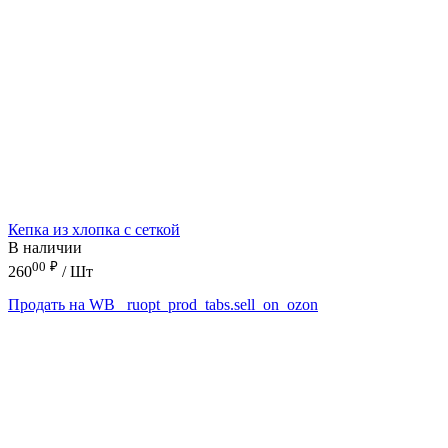
Кепка из хлопка с сеткой
В наличии
00
₽
260
/ Шт
Продать на WB
_ruopt_prod_tabs.sell_on_ozon