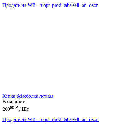
Продать на WB
_ruopt_prod_tabs.sell_on_ozon
Кепка бейсболка летняя
В наличии
00
₽
260
/ Шт
Продать на WB
_ruopt_prod_tabs.sell_on_ozon