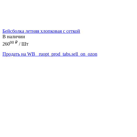
Бейсболка летняя хлопковая с сеткой
В наличии
00
₽
260
/ Шт
Продать на WB
_ruopt_prod_tabs.sell_on_ozon