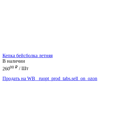
Кепка бейсболка летняя
В наличии
00
₽
260
/ Шт
Продать на WB
_ruopt_prod_tabs.sell_on_ozon