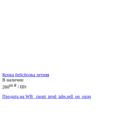
Кепка бейсболка летняя
В наличии
00
₽
260
/ Шт
Продать на WB
_ruopt_prod_tabs.sell_on_ozon