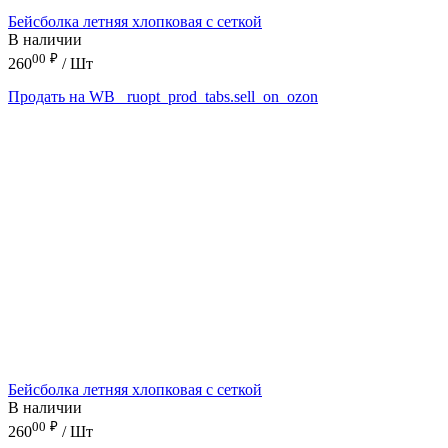
Бейсболка летняя хлопковая с сеткой
В наличии
00
₽
260
/ Шт
Продать на WB
_ruopt_prod_tabs.sell_on_ozon
Бейсболка летняя хлопковая с сеткой
В наличии
00
₽
260
/ Шт