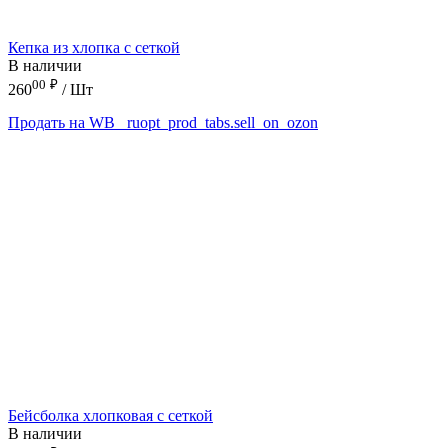
Кепка из хлопка с сеткой
В наличии
00
₽
260
/ Шт
Продать на WB
_ruopt_prod_tabs.sell_on_ozon
Бейсболка хлопковая с сеткой
В наличии