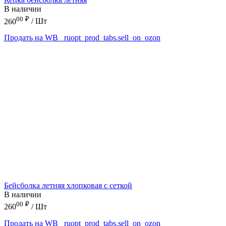
В наличии
00
₽
260
/ Шт
Продать на WB
_ruopt_prod_tabs.sell_on_ozon
Бейсболка летняя хлопковая с сеткой
В наличии
00
₽
260
/ Шт
Продать на WB
_ruopt_prod_tabs.sell_on_ozon