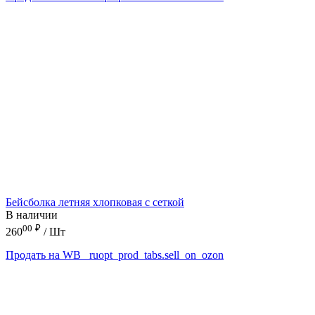
Бейсболка летняя хлопковая с сеткой
В наличии
00
₽
260
/ Шт
Продать на WB
_ruopt_prod_tabs.sell_on_ozon