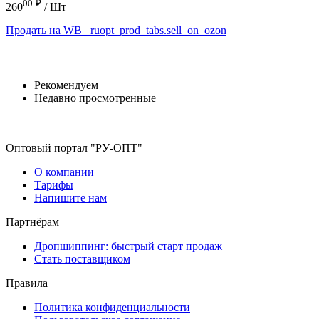
00
₽
260
/ Шт
Продать на WB
_ruopt_prod_tabs.sell_on_ozon
Рекомендуем
Недавно просмотренные
Оптовый портал "РУ-ОПТ"
О компании
Тарифы
Напишите нам
Партнёрам
Дропшиппинг: быстрый старт продаж
Стать поставщиком
Правила
Политика конфиденциальности