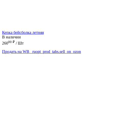
Кепка бейсболка летняя
В наличии
00
₽
260
/ Шт
Продать на WB
_ruopt_prod_tabs.sell_on_ozon