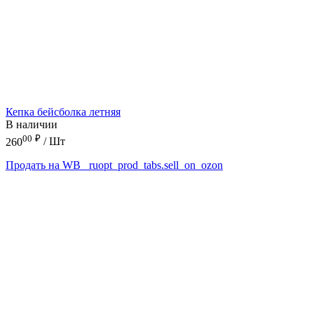
Кепка бейсболка летняя
В наличии
00
₽
260
/ Шт
Продать на WB
_ruopt_prod_tabs.sell_on_ozon