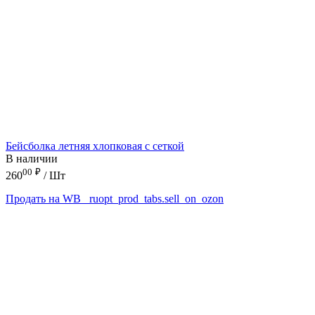
Бейсболка летняя хлопковая с сеткой
В наличии
00
₽
260
/ Шт
Продать на WB
_ruopt_prod_tabs.sell_on_ozon