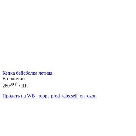
Кепка бейсболка летняя
В наличии
00
₽
260
/ Шт
Продать на WB
_ruopt_prod_tabs.sell_on_ozon