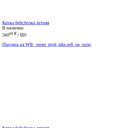
Кепка бейсболка летняя
В наличии
00
₽
260
/ Шт
Продать на WB
_ruopt_prod_tabs.sell_on_ozon
Кепка бейсболка летняя