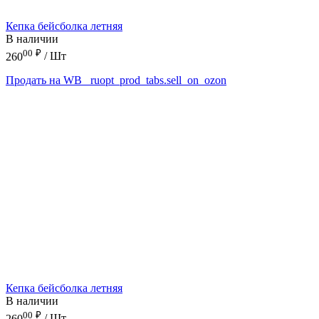
Кепка бейсболка летняя
В наличии
00
₽
260
/ Шт
Продать на WB
_ruopt_prod_tabs.sell_on_ozon
Кепка бейсболка летняя
В наличии
00
₽
260
/ Шт