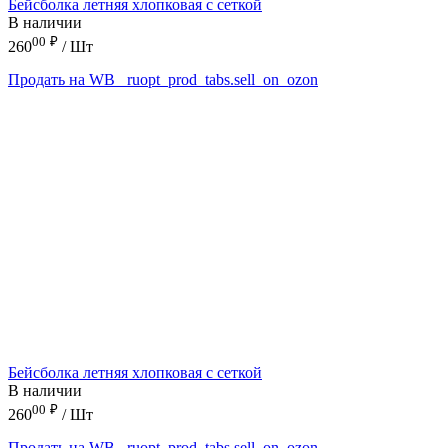
Бейсболка летняя хлопковая с сеткой
В наличии
00
₽
260
/ Шт
Продать на WB
_ruopt_prod_tabs.sell_on_ozon
Бейсболка летняя хлопковая с сеткой
В наличии
00
₽
260
/ Шт
Продать на WB
_ruopt_prod_tabs.sell_on_ozon