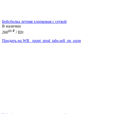
Бейсболка летняя хлопковая с сеткой
В наличии
00
₽
260
/ Шт
Продать на WB
_ruopt_prod_tabs.sell_on_ozon