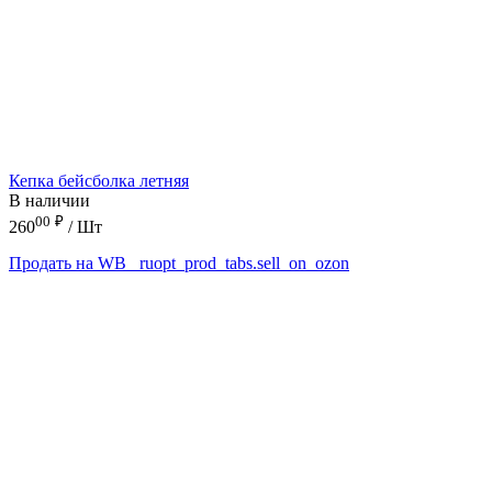
Кепка бейсболка летняя
В наличии
00
₽
260
/ Шт
Продать на WB
_ruopt_prod_tabs.sell_on_ozon