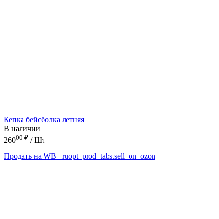
Кепка бейсболка летняя
В наличии
00
₽
260
/ Шт
Продать на WB
_ruopt_prod_tabs.sell_on_ozon