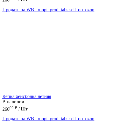
Продать на WB
_ruopt_prod_tabs.sell_on_ozon
Кепка бейсболка летняя
В наличии
00
₽
260
/ Шт
Продать на WB
_ruopt_prod_tabs.sell_on_ozon