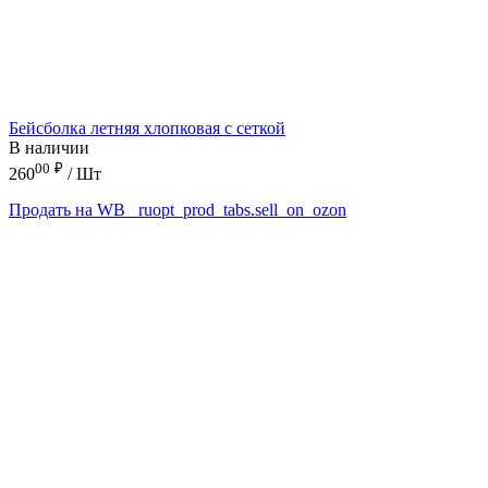
Бейсболка летняя хлопковая с сеткой
В наличии
00
₽
260
/ Шт
Продать на WB
_ruopt_prod_tabs.sell_on_ozon