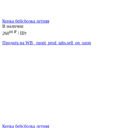
Кепка бейсболка летняя
В наличии
00
₽
260
/ Шт
Продать на WB
_ruopt_prod_tabs.sell_on_ozon
Кепка бейсболка летняя