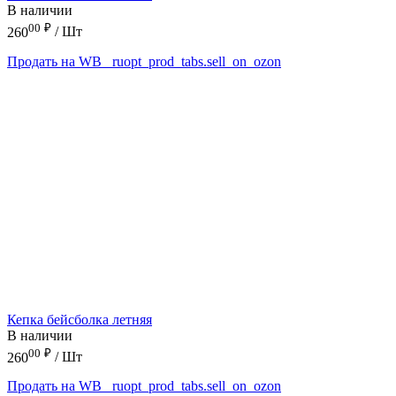
В наличии
00
₽
260
/ Шт
Продать на WB
_ruopt_prod_tabs.sell_on_ozon
Кепка бейсболка летняя
В наличии
00
₽
260
/ Шт
Продать на WB
_ruopt_prod_tabs.sell_on_ozon