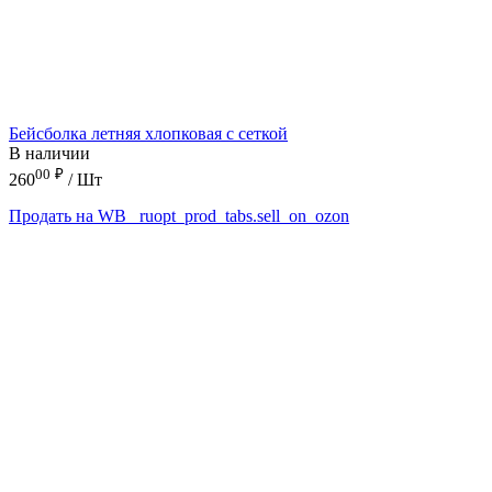
Бейсболка летняя хлопковая с сеткой
В наличии
00
₽
260
/ Шт
Продать на WB
_ruopt_prod_tabs.sell_on_ozon