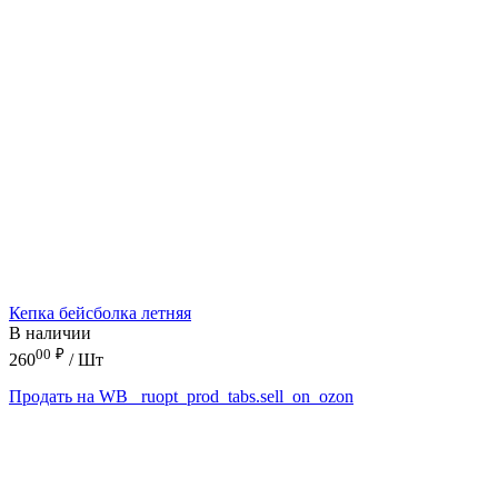
Кепка бейсболка летняя
В наличии
00
₽
260
/ Шт
Продать на WB
_ruopt_prod_tabs.sell_on_ozon