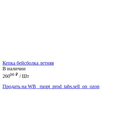
Кепка бейсболка летняя
В наличии
00
₽
260
/ Шт
Продать на WB
_ruopt_prod_tabs.sell_on_ozon