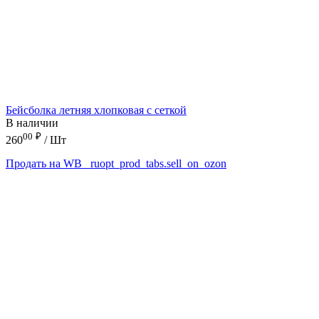
Бейсболка летняя хлопковая с сеткой
В наличии
00
₽
260
/ Шт
Продать на WB
_ruopt_prod_tabs.sell_on_ozon