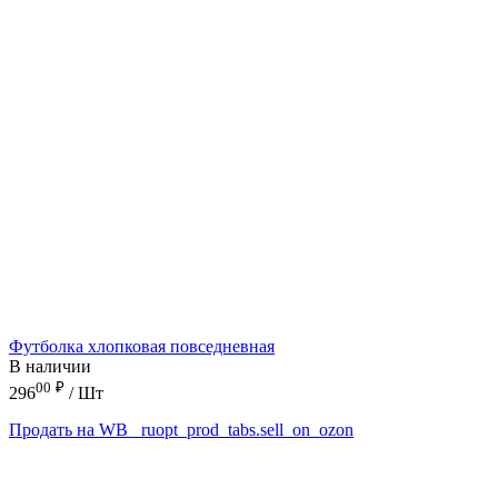
Футболка хлопковая повседневная
В наличии
00
₽
296
/ Шт
Продать на WB
_ruopt_prod_tabs.sell_on_ozon