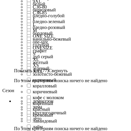
9XL
белый
C36-80
бирюзовый
C38-85
бледно-голубой
F
бледно-зеленый
L
бледно-розовый
M
бордовый
ONE SIZE
ванильно-бежевый
one-size
голубой
ONESIZE
графит
S
дуб серый
XL
желтый
XS
зеленый
Показать все (77)
Свернуть
XXL
золотисто-бежевый
кирпичный
По этим критериям поиска ничего не найдено
коралловый
Сезон
коричневый
кофе с молоком
демисезон
кофейный
зима
красный
круглогодичный
кремовый
лето
лавандовый
лайм
По этим критериям поиска ничего не найдено