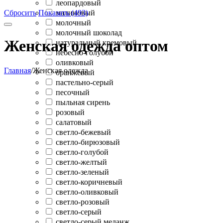
леопардовый
Сбросить
Показать (493)
малиновый
молочный
молочный шоколад
Женская одежда оптом
натуральный кремовый
небесно-голубой
оливковый
Главная
/
Женская одежда
оранжевый
пастельно-серый
песочный
пыльная сирень
розовый
салатовый
светло-бежевый
светло-бирюзовый
светло-голубой
светло-желтый
светло-зеленый
светло-коричневый
светло-оливковый
светло-розовый
светло-серый
светло-серый меланж