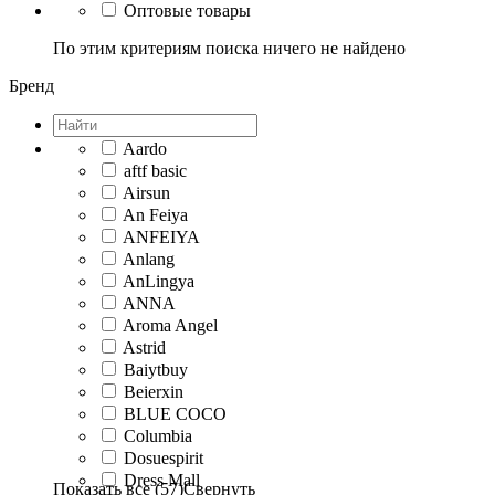
Оптовые товары
По этим критериям поиска ничего не найдено
Бренд
Aardo
aftf basic
Airsun
An Feiya
ANFEIYA
Anlang
AnLingya
ANNА
Aroma Angel
Astrid
Baiytbuy
Beierxin
BLUE COCO
Columbia
Dosuespirit
Dress Mall
Показать все (57)
Свернуть