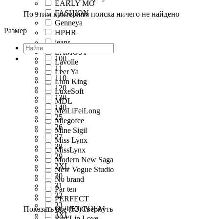
EARLY MO
FASHION
По этим критериям поиска ничего не найдено
Genneya
Размер
HPHR
jeans
LAMOST
100
Lavolle
11
Leer Ya
110
Lion King
120
LuxeSoft
130
MDL
140
MeiLiFeiLong
25
Miegofce
26
Mine Sigil
27
Miss Lynx
28
MissLynx
29
Modern New Saga
2XL
New Vogue Studio
30
No brand
31
Par ten
32
PERFECT
33
QUIIET POEM
Показать все (52)
Свернуть
3XL
Red Lip Love