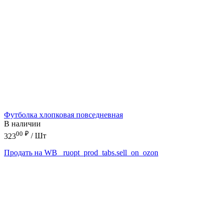
Футболка хлопковая повседневная
В наличии
00
₽
323
/ Шт
Продать на WB
_ruopt_prod_tabs.sell_on_ozon