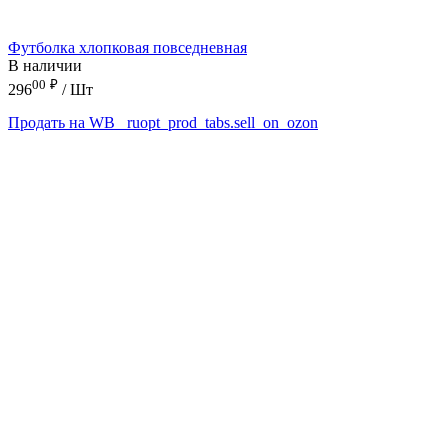
Футболка хлопковая повседневная
В наличии
00
₽
296
/ Шт
Продать на WB
_ruopt_prod_tabs.sell_on_ozon