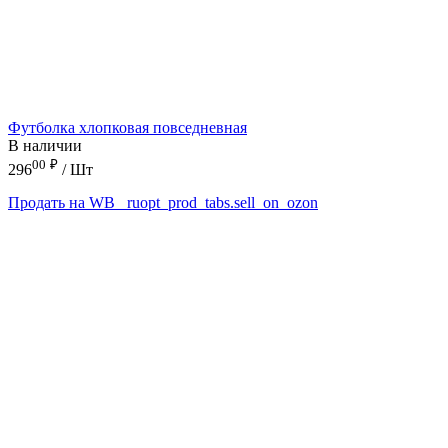
Футболка хлопковая повседневная
В наличии
00
₽
296
/ Шт
Продать на WB
_ruopt_prod_tabs.sell_on_ozon