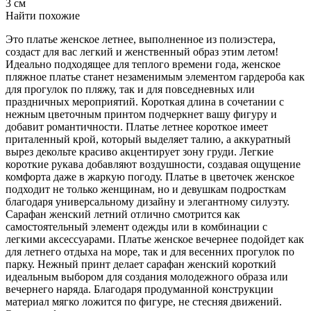
3 см
Найти похожие
Это платье женское летнее, выполненное из полиэстера,
создаст для вас легкий и женственный образ этим летом!
Идеально подходящее для теплого времени года, женское
пляжное платье станет незаменимым элементом гардероба как
для прогулок по пляжу, так и для повседневных или
праздничных мероприятий. Короткая длина в сочетании с
нежным цветочным принтом подчеркнет вашу фигуру и
добавит романтичности. Платье летнее короткое имеет
приталенный крой, который выделяет талию, а аккуратный
вырез декольте красиво акцентирует зону груди. Легкие
короткие рукава добавляют воздушности, создавая ощущение
комфорта даже в жаркую погоду. Платье в цветочек женское
подходит не только женщинам, но и девушкам подросткам
благодаря универсальному дизайну и элегантному силуэту.
Сарафан женский летний отлично смотрится как
самостоятельный элемент одежды или в комбинации с
легкими аксессуарами. Платье женское вечернее подойдет как
для летнего отдыха на море, так и для весенних прогулок по
парку. Нежный принт делает сарафан женский короткий
идеальным выбором для создания молодежного образа или
вечернего наряда. Благодаря продуманной конструкции
материал мягко ложится по фигуре, не стесняя движений.