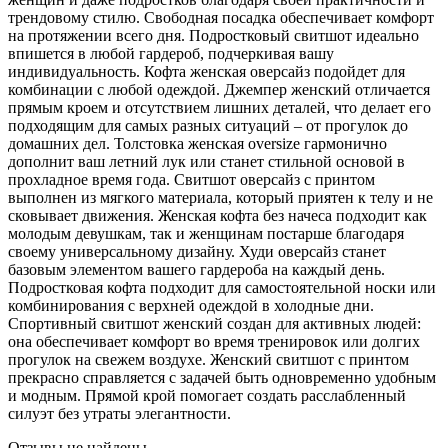
трендовому стилю. Свободная посадка обеспечивает комфорт
на протяжении всего дня. Подростковый свитшот идеально
впишется в любой гардероб, подчеркивая вашу
индивидуальность. Кофта женская оверсайз подойдет для
комбинации с любой одеждой. Джемпер женский отличается
прямым кроем и отсутствием лишних деталей, что делает его
подходящим для самых разных ситуаций – от прогулок до
домашних дел. Толстовка женская oversize гармонично
дополнит ваш летний лук или станет стильной основой в
прохладное время года. Свитшот оверсайз с принтом
выполнен из мягкого материала, который приятен к телу и не
сковывает движения. Женская кофта без начеса подходит как
молодым девушкам, так и женщинам постарше благодаря
своему универсальному дизайну. Худи оверсайз станет
базовым элементом вашего гардероба на каждый день.
Подростковая кофта подходит для самостоятельной носки или
комбинирования с верхней одеждой в холодные дни.
Спортивный свитшот женский создан для активных людей:
она обеспечивает комфорт во время тренировок или долгих
прогулок на свежем воздухе. Женский свитшот с принтом
прекрасно справляется с задачей быть одновременно удобным
и модным. Прямой крой помогает создать расслабленный
силуэт без утраты элегантности.
Отзывы не найдены