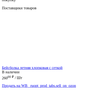
Поставщики товаров
Бейсболка летняя хлопковая с сеткой
В наличии
00
₽
260
/ Шт
Продать на WB
_ruopt_prod_tabs.sell_on_ozon