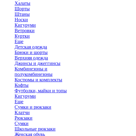
Халаты
Шорты
Штаны
Носки
Кигуруми
Ветровки
Куртки
Еще
Детская одежда
Брюки и шорты
Верхняя одежда
Джинсы и джеггинсы
Комбинезоны и
полукомбинезоны
Костюмы и комплекты
Кофты
Футболки, майки и топы
Кигуруми
Еще
Сумки и рюкзаки
Клатчи
Рюкзаки
Сумки
Школьные рюкзаки
Женская обувь