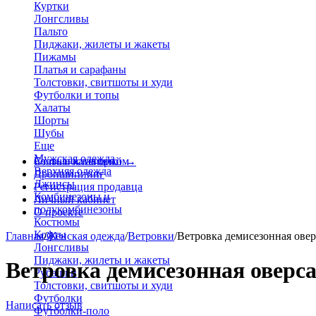
Куртки
Лонгсливы
Пальто
Пиджаки, жилеты и жакеты
Пижамы
Платья и сарафаны
Толстовки, свитшоты и худи
Футболки и топы
Халаты
Шорты
Шубы
Еще
Мужская одежда
Больше категорий
Стать поставщиком
→
Верхняя одежда
Дропшиппинг
Джинсы
Регистрация продавца
Комбинезоны и
Личный кабинет
полукомбинезоны
О проекте
Костюмы
Кофты
Главная
/
Женская одежда
/
Ветровки
/
Ветровка демисезонная овер
Лонгсливы
Пиджаки, жилеты и жакеты
Ветровка демисезонная оверса
Рубашки
Толстовки, свитшоты и худи
Футболки
Написать отзыв
Футболки-поло