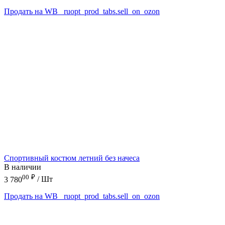
Продать на WB
_ruopt_prod_tabs.sell_on_ozon
Спортивный костюм летний без начеса
В наличии
00
₽
3 780
/ Шт
Продать на WB
_ruopt_prod_tabs.sell_on_ozon