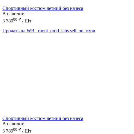
Спортивный костюм летний без начеса
В наличии
00
₽
3 780
/ Шт
Продать на WB
_ruopt_prod_tabs.sell_on_ozon
Спортивный костюм летний без начеса
В наличии
00
₽
3 780
/ Шт