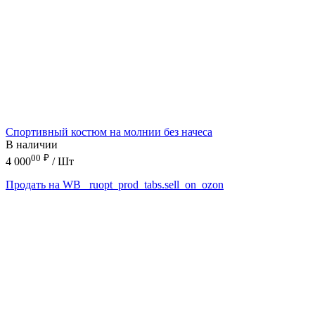
Спортивный костюм на молнии без начеса
В наличии
00
₽
4 000
/ Шт
Продать на WB
_ruopt_prod_tabs.sell_on_ozon