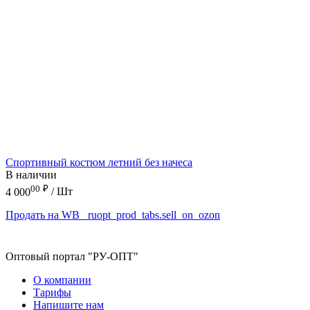
Спортивный костюм летний без начеса
В наличии
00
₽
4 000
/ Шт
Продать на WB
_ruopt_prod_tabs.sell_on_ozon
Оптовый портал "РУ-ОПТ"
О компании
Тарифы
Напишите нам