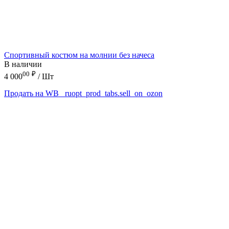
Спортивный костюм на молнии без начеса
В наличии
00
₽
4 000
/ Шт
Продать на WB
_ruopt_prod_tabs.sell_on_ozon