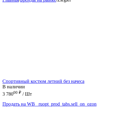
Спортивный костюм летний без начеса
В наличии
00
₽
3 780
/ Шт
Продать на WB
_ruopt_prod_tabs.sell_on_ozon