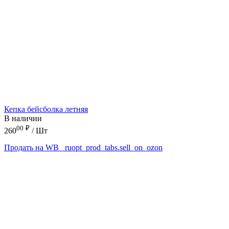
Кепка бейсболка летняя
В наличии
00
₽
260
/ Шт
Продать на WB
_ruopt_prod_tabs.sell_on_ozon