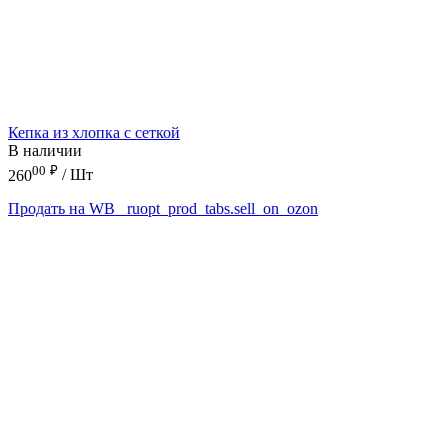
Кепка из хлопка с сеткой
В наличии
00
₽
260
/ Шт
Продать на WB
_ruopt_prod_tabs.sell_on_ozon