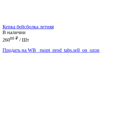
Кепка бейсболка летняя
В наличии
00
₽
260
/ Шт
Продать на WB
_ruopt_prod_tabs.sell_on_ozon