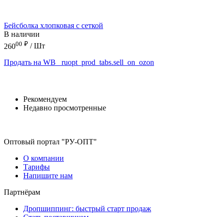
Бейсболка хлопковая с сеткой
В наличии
00
₽
260
/ Шт
Продать на WB
_ruopt_prod_tabs.sell_on_ozon
Рекомендуем
Недавно просмотренные
Оптовый портал "РУ-ОПТ"
О компании
Тарифы
Напишите нам
Партнёрам
Дропшиппинг: быстрый старт продаж