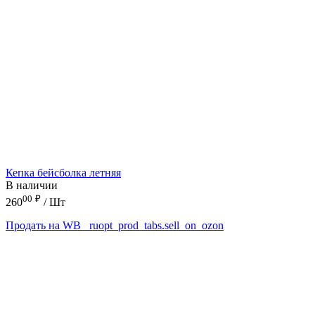
Кепка бейсболка летняя
В наличии
00
₽
260
/ Шт
Продать на WB
_ruopt_prod_tabs.sell_on_ozon