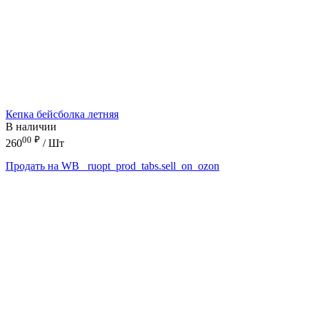
Кепка бейсболка летняя
В наличии
00
₽
260
/ Шт
Продать на WB
_ruopt_prod_tabs.sell_on_ozon