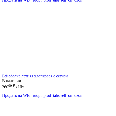
Продать на WB
_ruopt_prod_tabs.sell_on_ozon
Бейсболка летняя хлопковая с сеткой
В наличии
00
₽
260
/ Шт
Продать на WB
_ruopt_prod_tabs.sell_on_ozon