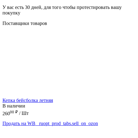
У вас есть 30 дней, для того чтобы протестировать вашу
покупку
Поставщики товаров
Кепка бейсболка летняя
В наличии
00
₽
260
/ Шт
Продать на WB
_ruopt_prod_tabs.sell_on_ozon