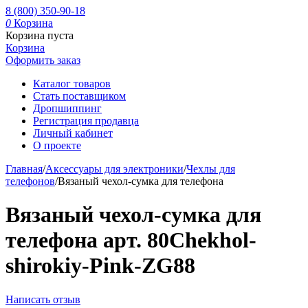
8 (800) 350-90-18
0
Корзина
Корзина пуста
Корзина
Оформить заказ
Каталог товаров
Стать поставщиком
Дропшиппинг
Регистрация продавца
Личный кабинет
О проекте
Главная
/
Аксессуары для электроники
/
Чехлы для
телефонов
/
Вязаный чехол-сумка для телефона
Вязаный чехол-сумка для
телефона арт. 80Chekhol-
shirokiy-Pink-ZG88
Написать отзыв