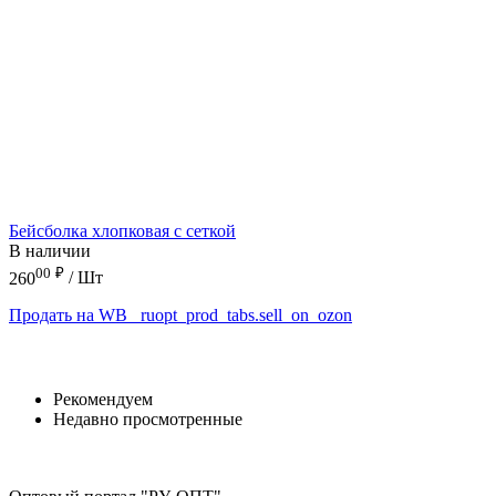
Бейсболка хлопковая с сеткой
В наличии
00
₽
260
/ Шт
Продать на WB
_ruopt_prod_tabs.sell_on_ozon
Рекомендуем
Недавно просмотренные