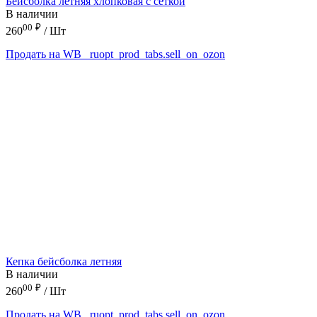
Бейсболка летняя хлопковая с сеткой
В наличии
00
₽
260
/ Шт
Продать на WB
_ruopt_prod_tabs.sell_on_ozon
Кепка бейсболка летняя
В наличии
00
₽
260
/ Шт
Продать на WB
_ruopt_prod_tabs.sell_on_ozon