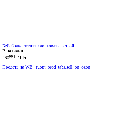
Бейсболка летняя хлопковая с сеткой
В наличии
00
₽
260
/ Шт
Продать на WB
_ruopt_prod_tabs.sell_on_ozon