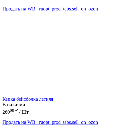
Продать на WB
_ruopt_prod_tabs.sell_on_ozon
Кепка бейсболка летняя
В наличии
00
₽
260
/ Шт
Продать на WB
_ruopt_prod_tabs.sell_on_ozon