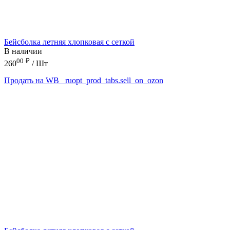
Бейсболка летняя хлопковая с сеткой
В наличии
00
₽
260
/ Шт
Продать на WB
_ruopt_prod_tabs.sell_on_ozon