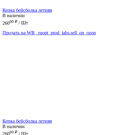
Кепка бейсболка летняя
В наличии
00
₽
260
/ Шт
Продать на WB
_ruopt_prod_tabs.sell_on_ozon
Кепка бейсболка летняя
В наличии
00
₽
260
/ Шт