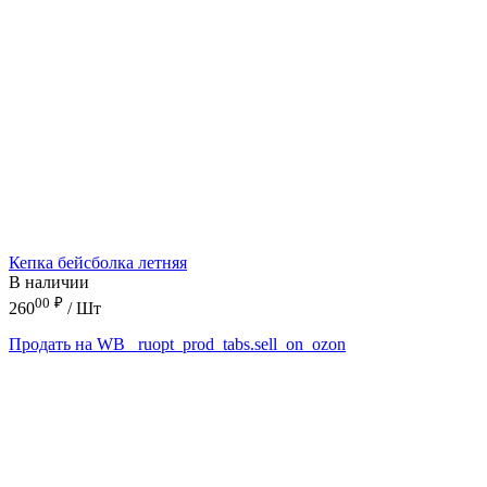
Кепка бейсболка летняя
В наличии
00
₽
260
/ Шт
Продать на WB
_ruopt_prod_tabs.sell_on_ozon