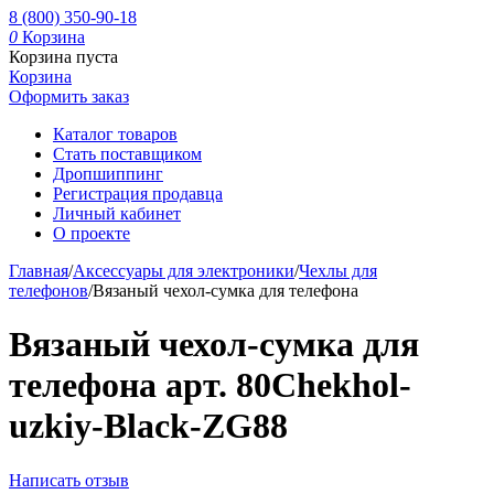
8 (800) 350-90-18
0
Корзина
Корзина пуста
Корзина
Оформить заказ
Каталог товаров
Стать поставщиком
Дропшиппинг
Регистрация продавца
Личный кабинет
О проекте
Главная
/
Аксессуары для электроники
/
Чехлы для
телефонов
/
Вязаный чехол-сумка для телефона
Вязаный чехол-сумка для
телефона арт. 80Chekhol-
uzkiy-Black-ZG88
Написать отзыв