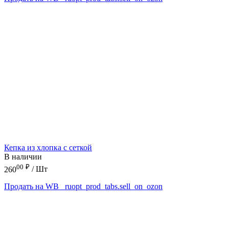
Кепка из хлопка с сеткой
В наличии
00
₽
260
/ Шт
Продать на WB
_ruopt_prod_tabs.sell_on_ozon