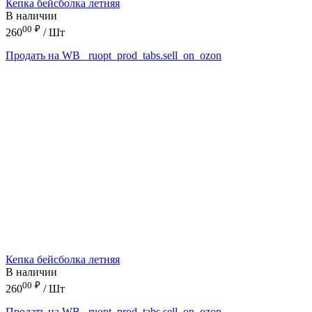
Кепка бейсболка летняя
В наличии
00
₽
260
/ Шт
Продать на WB
_ruopt_prod_tabs.sell_on_ozon
Кепка бейсболка летняя
В наличии
00
₽
260
/ Шт
Продать на WB
_ruopt_prod_tabs.sell_on_ozon