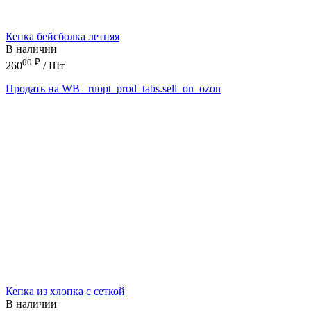
Кепка бейсболка летняя
В наличии
00
₽
260
/ Шт
Продать на WB
_ruopt_prod_tabs.sell_on_ozon
Кепка из хлопка с сеткой
В наличии