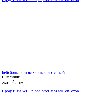
Бейсболка летняя хлопковая с сеткой
В наличии
00
₽
260
/ Шт
Продать на WB
_ruopt_prod_tabs.sell_on_ozon