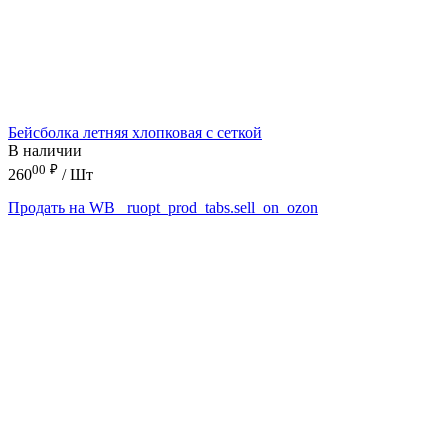
Бейсболка летняя хлопковая с сеткой
В наличии
00
₽
260
/ Шт
Продать на WB
_ruopt_prod_tabs.sell_on_ozon