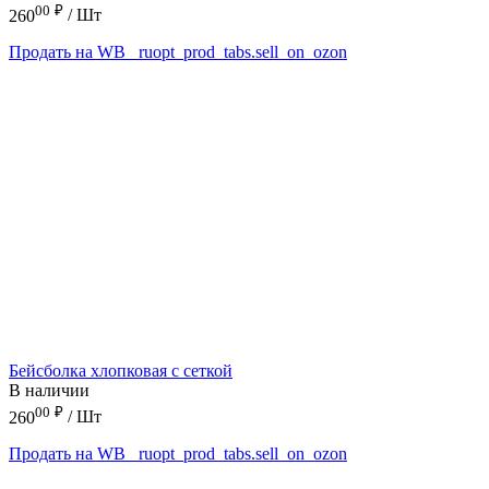
00
₽
260
/ Шт
Продать на WB
_ruopt_prod_tabs.sell_on_ozon
Бейсболка хлопковая с сеткой
В наличии
00
₽
260
/ Шт
Продать на WB
_ruopt_prod_tabs.sell_on_ozon