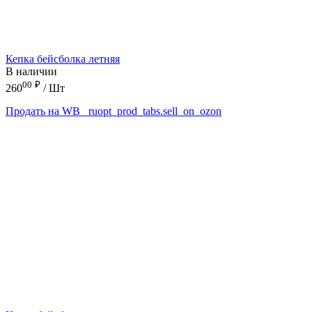
Кепка бейсболка летняя
В наличии
00
₽
260
/ Шт
Продать на WB
_ruopt_prod_tabs.sell_on_ozon