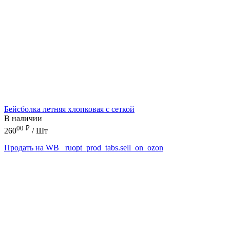
Бейсболка летняя хлопковая с сеткой
В наличии
00
₽
260
/ Шт
Продать на WB
_ruopt_prod_tabs.sell_on_ozon