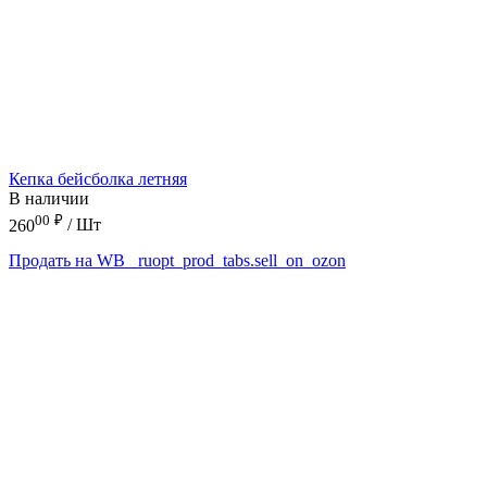
Кепка бейсболка летняя
В наличии
00
₽
260
/ Шт
Продать на WB
_ruopt_prod_tabs.sell_on_ozon