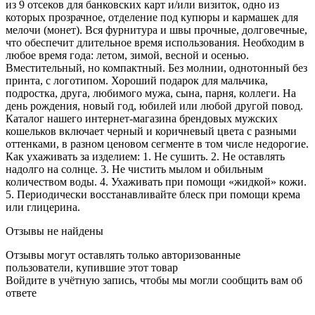
из 9 отсеков для банковских карт и/или визиток, одно из
которых прозрачное, отделение под купюры и кармашек для
мелочи (монет). Вся фурнитура и швы прочные, долговечные,
что обеспечит длительное время использования. Необходим в
любое время года: летом, зимой, весной и осенью.
Вместительный, но компактный. Без молнии, однотонный без
принта, с логотипом. Хороший подарок для мальчика,
подростка, друга, любимого мужа, сына, парня, коллеги. На
день рождения, новый год, юбилей или любой другой повод.
Каталог нашего интернет-магазина брендовых мужских
кошельков включает черный и коричневый цвета с разными
оттенками, в разном ценовом сегменте в том числе недорогие.
Как ухаживать за изделием: 1. Не сушить. 2. Не оставлять
надолго на солнце. 3. Не чистить мылом и обильным
количеством воды. 4. Ухаживать при помощи «жидкой» кожи.
5. Периодически восстанавливайте блеск при помощи крема
или глицерина.
Отзывы не найдены
Отзывы могут оставлять только авторизованные
пользователи, купившие этот товар
Войдите в учётную запись, чтобы мы могли сообщить вам об
ответе