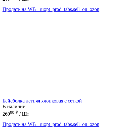
Продать на WB
_ruopt_prod_tabs.sell_on_ozon
Бейсболка летняя хлопковая с сеткой
В наличии
00
₽
260
/ Шт
Продать на WB
_ruopt_prod_tabs.sell_on_ozon