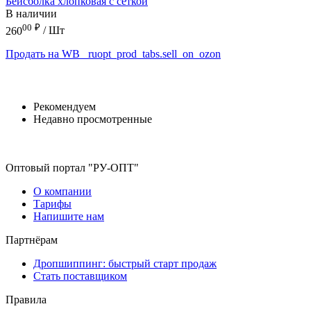
Бейсболка хлопковая с сеткой
В наличии
00
₽
260
/ Шт
Продать на WB
_ruopt_prod_tabs.sell_on_ozon
Рекомендуем
Недавно просмотренные
Оптовый портал "РУ-ОПТ"
О компании
Тарифы
Напишите нам
Партнёрам
Дропшиппинг: быстрый старт продаж
Стать поставщиком
Правила