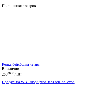
Поставщики товаров
Кепка бейсболка летняя
В наличии
00
₽
260
/ Шт
Продать на WB
_ruopt_prod_tabs.sell_on_ozon