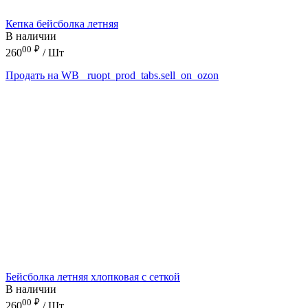
Кепка бейсболка летняя
В наличии
00
₽
260
/ Шт
Продать на WB
_ruopt_prod_tabs.sell_on_ozon
Бейсболка летняя хлопковая с сеткой
В наличии
00
₽
260
/ Шт