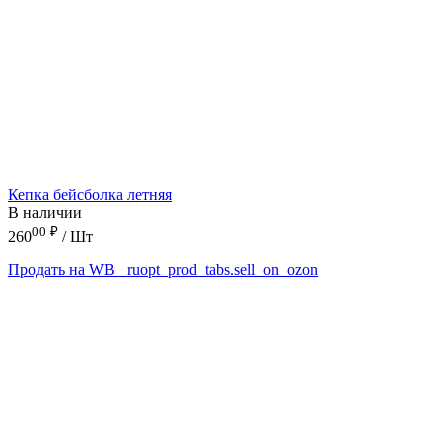
Кепка бейсболка летняя
В наличии
00
₽
260
/ Шт
Продать на WB
_ruopt_prod_tabs.sell_on_ozon