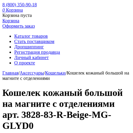
8 (800) 350-90-18
0
Корзина
Корзина пуста
Корзина
Оформить заказ
Каталог товаров
Стать поставщиком
Дропшиппинг
Регистрация продавца
Личный кабинет
О проекте
Главная
/
Аксессуары
/
Кошельки
/
Кошелек кожаный большой на
магните с отделениями
Кошелек кожаный большой
на магните с отделениями
арт. 3828-83-R-Beige-MG-
GLYD0