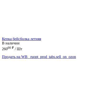
Кепка бейсболка летняя
В наличии
00
₽
260
/ Шт
Продать на WB
_ruopt_prod_tabs.sell_on_ozon