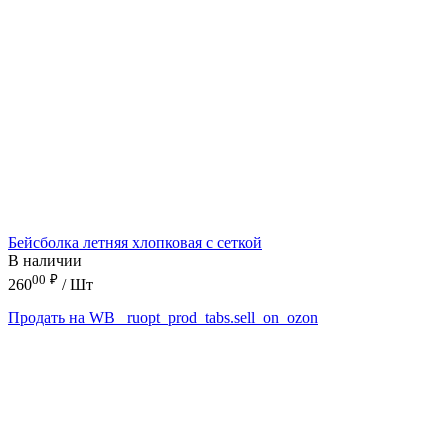
Бейсболка летняя хлопковая с сеткой
В наличии
00
₽
260
/ Шт
Продать на WB
_ruopt_prod_tabs.sell_on_ozon