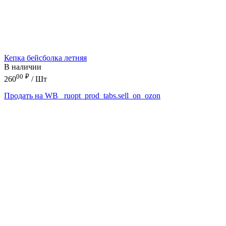
Кепка бейсболка летняя
В наличии
00
₽
260
/ Шт
Продать на WB
_ruopt_prod_tabs.sell_on_ozon