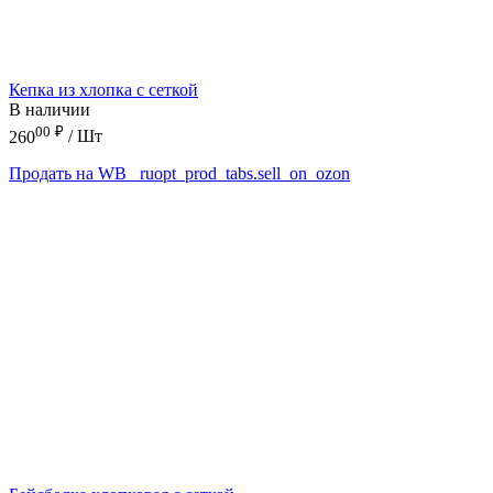
Кепка из хлопка с сеткой
В наличии
00
₽
260
/ Шт
Продать на WB
_ruopt_prod_tabs.sell_on_ozon