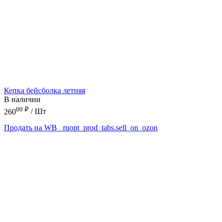
Кепка бейсболка летняя
В наличии
00
₽
260
/ Шт
Продать на WB
_ruopt_prod_tabs.sell_on_ozon