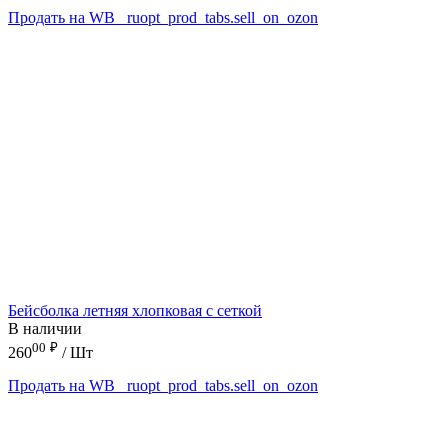
Продать на WB
_ruopt_prod_tabs.sell_on_ozon
Бейсболка летняя хлопковая с сеткой
В наличии
00
₽
260
/ Шт
Продать на WB
_ruopt_prod_tabs.sell_on_ozon