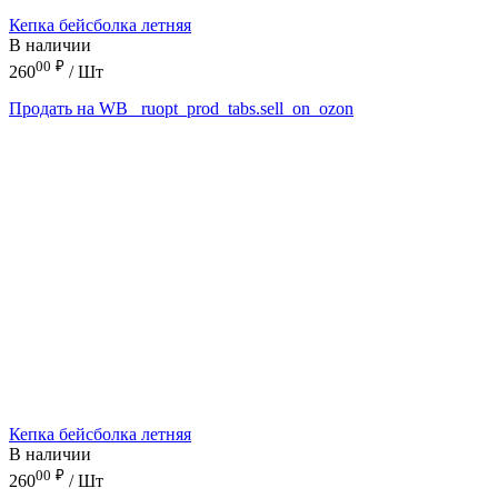
Кепка бейсболка летняя
В наличии
00
₽
260
/ Шт
Продать на WB
_ruopt_prod_tabs.sell_on_ozon
Кепка бейсболка летняя
В наличии
00
₽
260
/ Шт