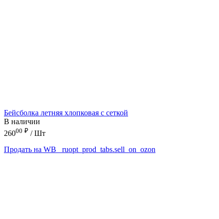
Бейсболка летняя хлопковая с сеткой
В наличии
00
₽
260
/ Шт
Продать на WB
_ruopt_prod_tabs.sell_on_ozon