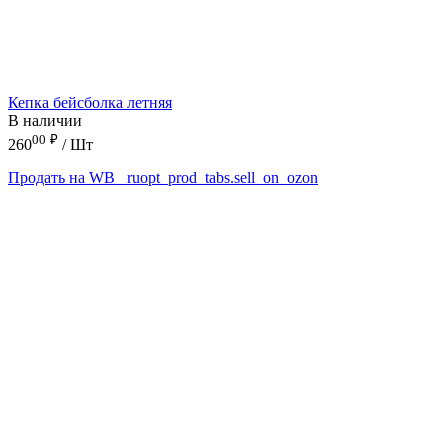
Кепка бейсболка летняя
В наличии
00
₽
260
/ Шт
Продать на WB
_ruopt_prod_tabs.sell_on_ozon