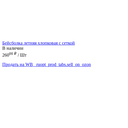
Бейсболка летняя хлопковая с сеткой
В наличии
00
₽
260
/ Шт
Продать на WB
_ruopt_prod_tabs.sell_on_ozon