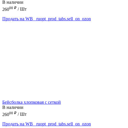
В наличии
00
₽
260
/ Шт
Продать на WB
_ruopt_prod_tabs.sell_on_ozon
Бейсболка хлопковая с сеткой
В наличии
00
₽
260
/ Шт
Продать на WB
_ruopt_prod_tabs.sell_on_ozon