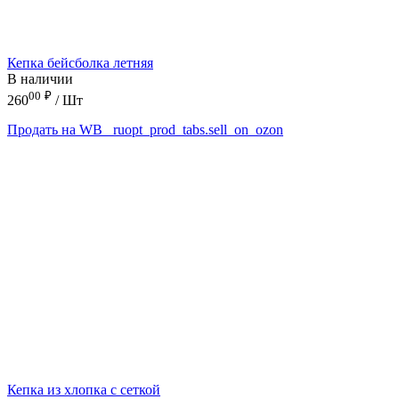
Кепка бейсболка летняя
В наличии
00
₽
260
/ Шт
Продать на WB
_ruopt_prod_tabs.sell_on_ozon
Кепка из хлопка с сеткой