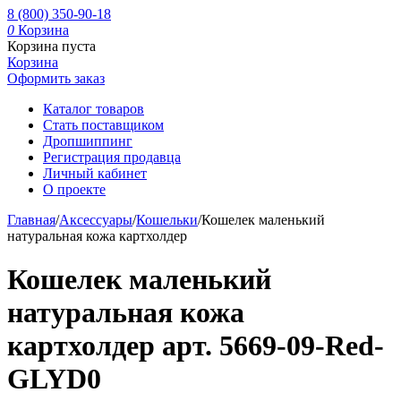
8 (800) 350-90-18
0
Корзина
Корзина пуста
Корзина
Оформить заказ
Каталог товаров
Стать поставщиком
Дропшиппинг
Регистрация продавца
Личный кабинет
О проекте
Главная
/
Аксессуары
/
Кошельки
/
Кошелек маленький
натуральная кожа картхолдер
Кошелек маленький
натуральная кожа
картхолдер арт. 5669-09-Red-
GLYD0