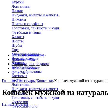
Куртки
Лонгсливы
Пальто
Пиджаки, жилеты и жакеты
Пижамы
Платья и сарафаны
Толстовки, свитшоты и худи
Футболки и топы
Халаты
Шорты
Шубы
Еще
Мужская одежда
Больше категорий
Стать поставщиком
→
Верхняя одежда
Дропшиппинг
Джинсы
Регистрация продавца
Комбинезоны и
Личный кабинет
полукомбинезоны
О проекте
Костюмы
Кофты
Главная
/
Аксессуары
/
Кошельки
/
Кошелек мужской из натуральн
Лонгсливы
Пиджаки, жилеты и жакеты
Кошелек мужской из натураль
Рубашки
Толстовки, свитшоты и худи
Футболки
Написать отзыв
Футболки-поло