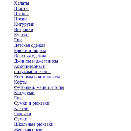
Халаты
Шорты
Штаны
Носки
Кигуруми
Ветровки
Куртки
Еще
Детская одежда
Брюки и шорты
Верхняя одежда
Джинсы и джеггинсы
Комбинезоны и
полукомбинезоны
Костюмы и комплекты
Кофты
Футболки, майки и топы
Кигуруми
Еще
Сумки и рюкзаки
Клатчи
Рюкзаки
Сумки
Школьные рюкзаки
Женская обувь