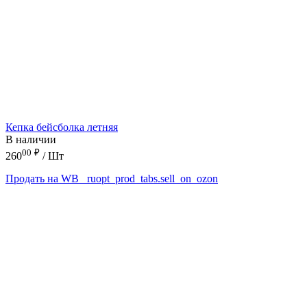
Кепка бейсболка летняя
В наличии
00
₽
260
/ Шт
Продать на WB
_ruopt_prod_tabs.sell_on_ozon