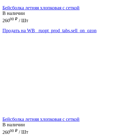
Бейсболка летняя хлопковая с сеткой
В наличии
00
₽
260
/ Шт
Продать на WB
_ruopt_prod_tabs.sell_on_ozon
Бейсболка летняя хлопковая с сеткой
В наличии
00
₽
260
/ Шт