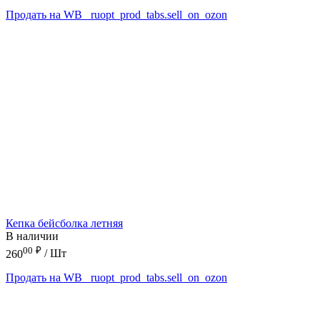
Продать на WB
_ruopt_prod_tabs.sell_on_ozon
Кепка бейсболка летняя
В наличии
00
₽
260
/ Шт
Продать на WB
_ruopt_prod_tabs.sell_on_ozon