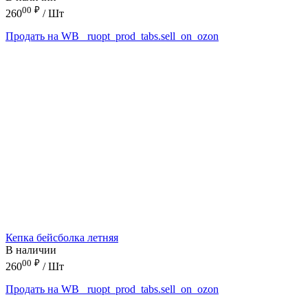
00
₽
260
/ Шт
Продать на WB
_ruopt_prod_tabs.sell_on_ozon
Кепка бейсболка летняя
В наличии
00
₽
260
/ Шт
Продать на WB
_ruopt_prod_tabs.sell_on_ozon