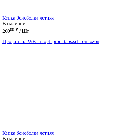
Кепка бейсболка летняя
В наличии
00
₽
260
/ Шт
Продать на WB
_ruopt_prod_tabs.sell_on_ozon
Кепка бейсболка летняя
В наличии