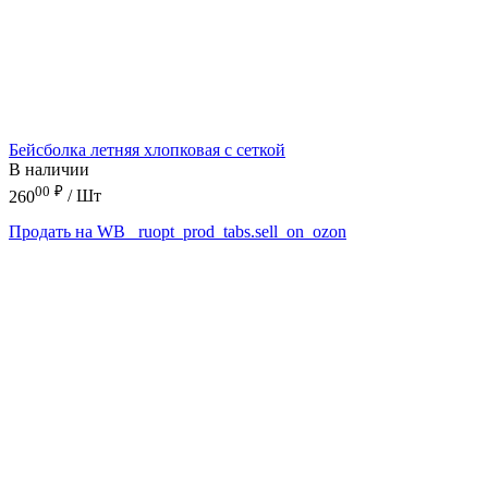
Бейсболка летняя хлопковая с сеткой
В наличии
00
₽
260
/ Шт
Продать на WB
_ruopt_prod_tabs.sell_on_ozon