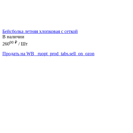
Бейсболка летняя хлопковая с сеткой
В наличии
00
₽
260
/ Шт
Продать на WB
_ruopt_prod_tabs.sell_on_ozon