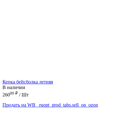
Кепка бейсболка летняя
В наличии
00
₽
260
/ Шт
Продать на WB
_ruopt_prod_tabs.sell_on_ozon