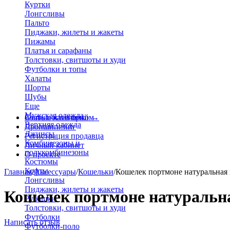
Куртки
Лонгсливы
Пальто
Пиджаки, жилеты и жакеты
Пижамы
Платья и сарафаны
Толстовки, свитшоты и худи
Футболки и топы
Халаты
Шорты
Шубы
Еще
Мужская одежда
Больше категорий
Стать поставщиком
→
Верхняя одежда
Дропшиппинг
Джинсы
Регистрация продавца
Комбинезоны и
Личный кабинет
полукомбинезоны
О проекте
Костюмы
Кофты
Главная
/
Аксессуары
/
Кошельки
/
Кошелек портмоне натуральная
Лонгсливы
Пиджаки, жилеты и жакеты
Кошелек портмоне натуральна
Рубашки
Толстовки, свитшоты и худи
Футболки
Написать отзыв
Футболки-поло