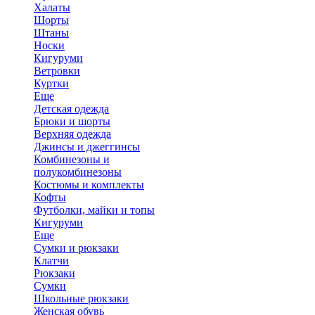
Халаты
Шорты
Штаны
Носки
Кигуруми
Ветровки
Куртки
Еще
Детская одежда
Брюки и шорты
Верхняя одежда
Джинсы и джеггинсы
Комбинезоны и
полукомбинезоны
Костюмы и комплекты
Кофты
Футболки, майки и топы
Кигуруми
Еще
Сумки и рюкзаки
Клатчи
Рюкзаки
Сумки
Школьные рюкзаки
Женская обувь