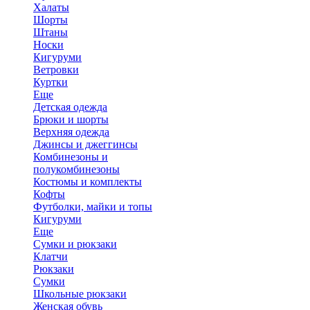
Халаты
Шорты
Штаны
Носки
Кигуруми
Ветровки
Куртки
Еще
Детская одежда
Брюки и шорты
Верхняя одежда
Джинсы и джеггинсы
Комбинезоны и
полукомбинезоны
Костюмы и комплекты
Кофты
Футболки, майки и топы
Кигуруми
Еще
Сумки и рюкзаки
Клатчи
Рюкзаки
Сумки
Школьные рюкзаки
Женская обувь