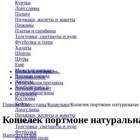
Куртки
Лонгсливы
Пальто
Пиджаки, жилеты и жакеты
Пижамы
Платья и сарафаны
Толстовки, свитшоты и худи
Футболки и топы
Халаты
Шорты
Шубы
Еще
Мужская одежда
Больше категорий
Стать поставщиком
→
Верхняя одежда
Дропшиппинг
Джинсы
Регистрация продавца
Комбинезоны и
Личный кабинет
полукомбинезоны
О проекте
Костюмы
Кофты
Главная
/
Аксессуары
/
Кошельки
/
Кошелек портмоне натуральная
Лонгсливы
Пиджаки, жилеты и жакеты
Кошелек портмоне натуральн
Рубашки
Толстовки, свитшоты и худи
Футболки
Написать отзыв
Футболки-поло