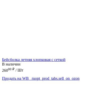
Бейсболка летняя хлопковая с сеткой
В наличии
00
₽
260
/ Шт
Продать на WB
_ruopt_prod_tabs.sell_on_ozon