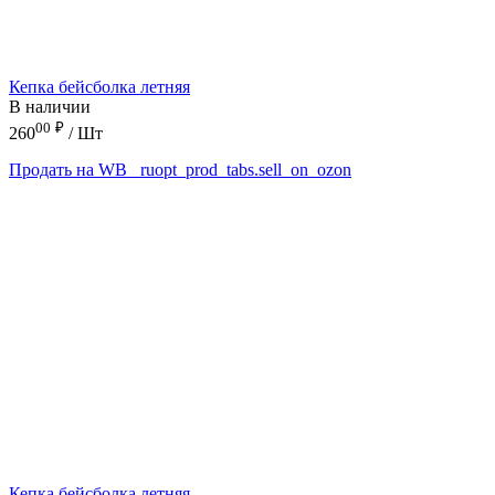
Кепка бейсболка летняя
В наличии
00
₽
260
/ Шт
Продать на WB
_ruopt_prod_tabs.sell_on_ozon
Кепка бейсболка летняя