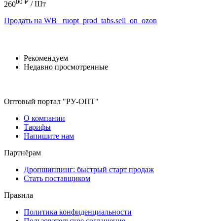
00
₽
260
/ Шт
Продать на WB
_ruopt_prod_tabs.sell_on_ozon
Рекомендуем
Недавно просмотренные
Оптовый портал "РУ-ОПТ"
О компании
Тарифы
Напишите нам
Партнёрам
Дропшиппинг: быстрый старт продаж
Стать поставщиком
Правила
Политика конфиденциальности
Пользовательское соглашение