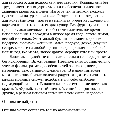
для взрослого, для подростка и для девочки. Компактный без
труда поместится внутри сумочки и обеспечит надежное
хранение кредиток и денег. Изготовлен из мягкой экокожи
идентичной натуральной коже. Разделен на три отделения:
для монет (мелочи), третье на магнитах, имеет картхолдер для
карт и/или визиток и отсек для купюр. Вся фурнитура и швы
прочные, долговечные, что обеспечит длительное время
использования. Необходим в любое время года: летом, зимой,
весной и осенью. Этот милый бумажник станет хорошим
подарком любимой женщине, маме, подруге, дочке, девушке,
сестре, коллеге на любой праздник: день рождения, юбилей,
новый год, 8-е марта, любое другое мероприятие или просто
так. Даже самые удобные женские кошельки не подходят всем
без исключения. Вкусы разные. Предпочтения формируются с
учетом формы, размера, особенностей застежки, цвета,
материала, декоративной фурнитуры. В нашем интернет-
магазине разнообразие моделей радует глаз, а это значит, что
каждая модница сможет подобрать для себя наиболее
подходящий вариант. В нашем каталоге есть такие цвета как
красный, чёрный, зеленый, желтый, синий, с принтом и
другие, в разном ценовом сегменте в том числе недорогие.
Отзывы не найдены
Отзывы могут оставлять только авторизованные