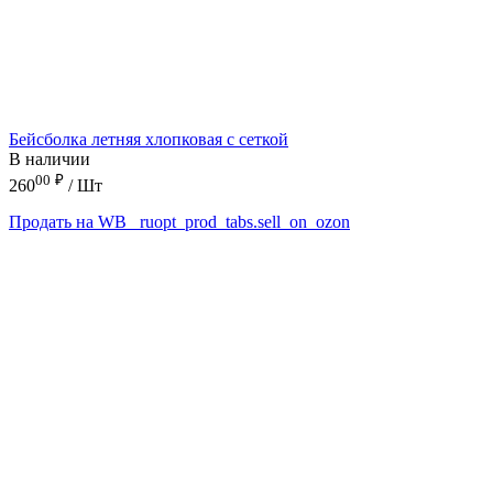
Бейсболка летняя хлопковая с сеткой
В наличии
00
₽
260
/ Шт
Продать на WB
_ruopt_prod_tabs.sell_on_ozon