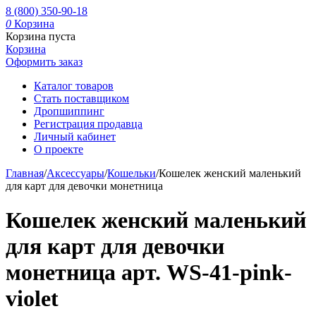
8 (800) 350-90-18
0
Корзина
Корзина пуста
Корзина
Оформить заказ
Каталог товаров
Стать поставщиком
Дропшиппинг
Регистрация продавца
Личный кабинет
О проекте
Главная
/
Аксессуары
/
Кошельки
/
Кошелек женский маленький
для карт для девочки монетница
Кошелек женский маленький
для карт для девочки
монетница арт. WS-41-pink-
violet