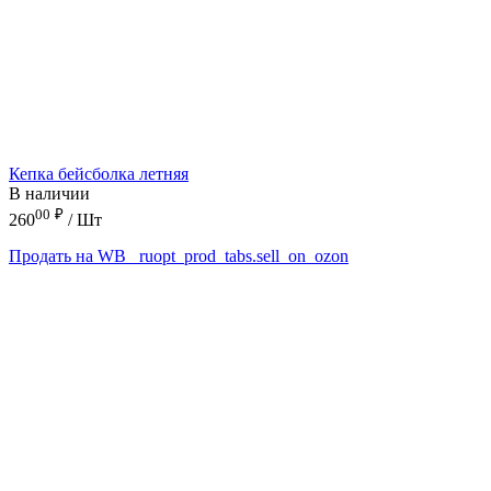
Кепка бейсболка летняя
В наличии
00
₽
260
/ Шт
Продать на WB
_ruopt_prod_tabs.sell_on_ozon