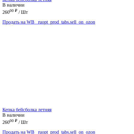
В наличии
00
₽
260
/ Шт
Продать на WB
_ruopt_prod_tabs.sell_on_ozon
Кепка бейсболка летняя
В наличии
00
₽
260
/ Шт
Продать на WB
_ruopt_prod_tabs.sell_on_ozon