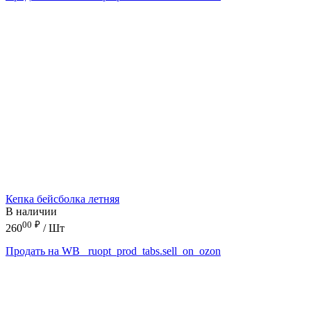
Кепка бейсболка летняя
В наличии
00
₽
260
/ Шт
Продать на WB
_ruopt_prod_tabs.sell_on_ozon