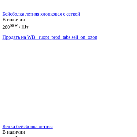
Бейсболка летняя хлопковая с сеткой
В наличии
00
₽
260
/ Шт
Продать на WB
_ruopt_prod_tabs.sell_on_ozon
Кепка бейсболка летняя
В наличии