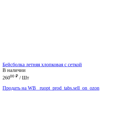
Бейсболка летняя хлопковая с сеткой
В наличии
00
₽
260
/ Шт
Продать на WB
_ruopt_prod_tabs.sell_on_ozon