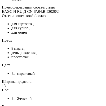
Номер декларации соответствия
ЕАЭС N RU Д-CN.РА04.В.52028/24
Отсеки кошельков/обложек
для карточек
,
для купюр
,
для монет
Повод
8 марта
,
день рождения
,
просто так
Цвет
сиреневый
Ширина предмета
13
Пол
Женский