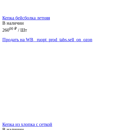
Кепка бейсболка летняя
В наличии
00
₽
260
/ Шт
Продать на WB
_ruopt_prod_tabs.sell_on_ozon
Кепка из хлопка с сеткой
В наличии