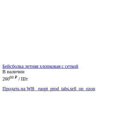
Бейсболка летняя хлопковая с сеткой
В наличии
00
₽
260
/ Шт
Продать на WB
_ruopt_prod_tabs.sell_on_ozon