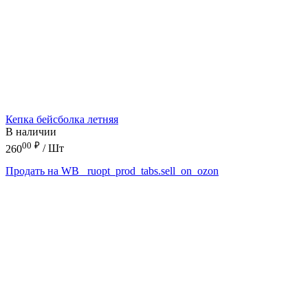
Кепка бейсболка летняя
В наличии
00
₽
260
/ Шт
Продать на WB
_ruopt_prod_tabs.sell_on_ozon