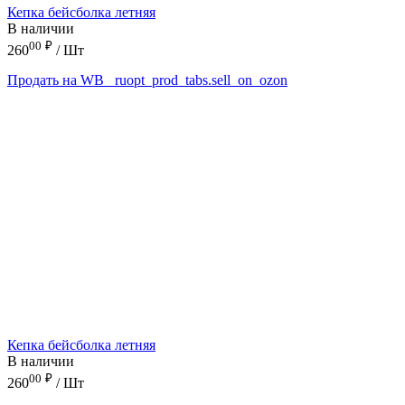
Кепка бейсболка летняя
В наличии
00
₽
260
/ Шт
Продать на WB
_ruopt_prod_tabs.sell_on_ozon
Кепка бейсболка летняя
В наличии
00
₽
260
/ Шт