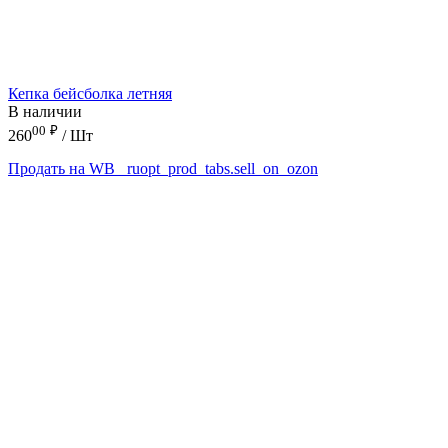
Кепка бейсболка летняя
В наличии
00
₽
260
/ Шт
Продать на WB
_ruopt_prod_tabs.sell_on_ozon