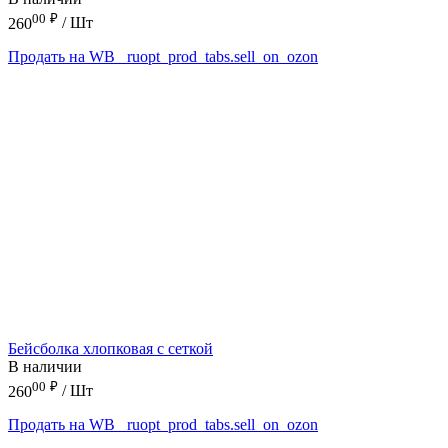
00
₽
260
/ Шт
Продать на WB
_ruopt_prod_tabs.sell_on_ozon
Бейсболка хлопковая с сеткой
В наличии
00
₽
260
/ Шт
Продать на WB
_ruopt_prod_tabs.sell_on_ozon