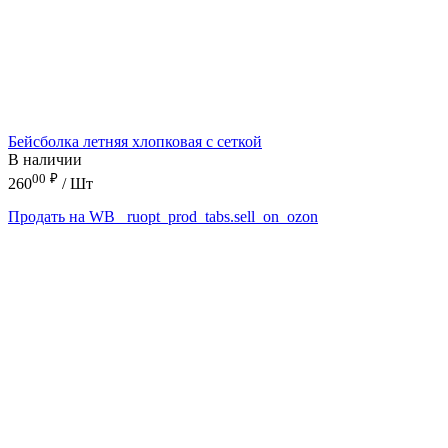
Бейсболка летняя хлопковая с сеткой
В наличии
00
₽
260
/ Шт
Продать на WB
_ruopt_prod_tabs.sell_on_ozon