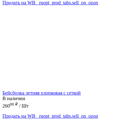
Продать на WB
_ruopt_prod_tabs.sell_on_ozon
Бейсболка летняя хлопковая с сеткой
В наличии
00
₽
260
/ Шт
Продать на WB
_ruopt_prod_tabs.sell_on_ozon