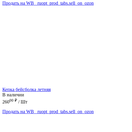
Продать на WB
_ruopt_prod_tabs.sell_on_ozon
Кепка бейсболка летняя
В наличии
00
₽
260
/ Шт
Продать на WB
_ruopt_prod_tabs.sell_on_ozon