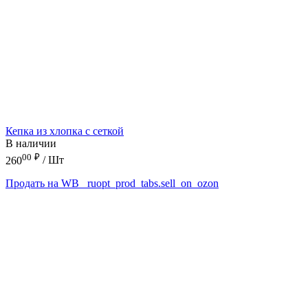
Кепка из хлопка с сеткой
В наличии
00
₽
260
/ Шт
Продать на WB
_ruopt_prod_tabs.sell_on_ozon