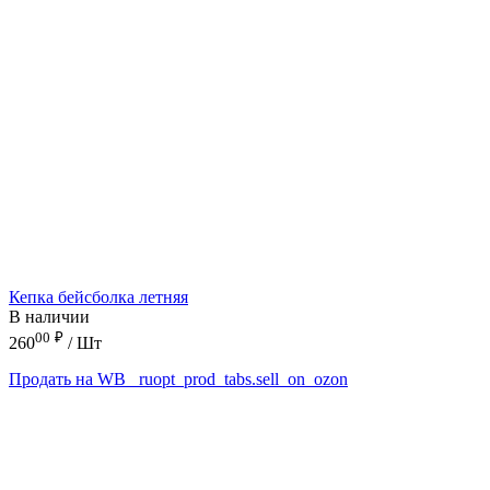
Кепка бейсболка летняя
В наличии
00
₽
260
/ Шт
Продать на WB
_ruopt_prod_tabs.sell_on_ozon