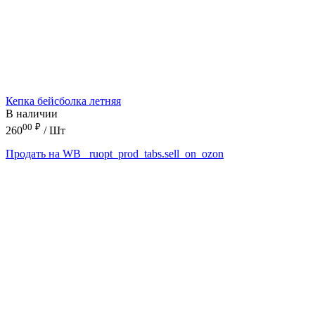
Кепка бейсболка летняя
В наличии
00
₽
260
/ Шт
Продать на WB
_ruopt_prod_tabs.sell_on_ozon