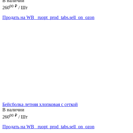
В наличии
00
₽
260
/ Шт
Продать на WB
_ruopt_prod_tabs.sell_on_ozon
Бейсболка летняя хлопковая с сеткой
В наличии
00
₽
260
/ Шт
Продать на WB
_ruopt_prod_tabs.sell_on_ozon