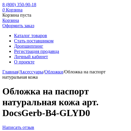
8 (800) 350-90-18
0
Корзина
Корзина пуста
Корзина
Оформить заказ
Каталог товаров
Стать поставщиком
Дропшиппинг
Регистрация продавца
Личный кабинет
О проекте
Главная
/
Аксессуары
/
Обложки
/
Обложка на паспорт
натуральная кожа
Обложка на паспорт
натуральная кожа арт.
DocsGerb-B4-GLYD0
Написать отзыв