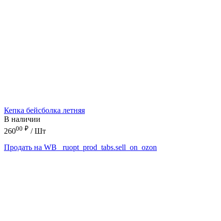
Кепка бейсболка летняя
В наличии
00
₽
260
/ Шт
Продать на WB
_ruopt_prod_tabs.sell_on_ozon