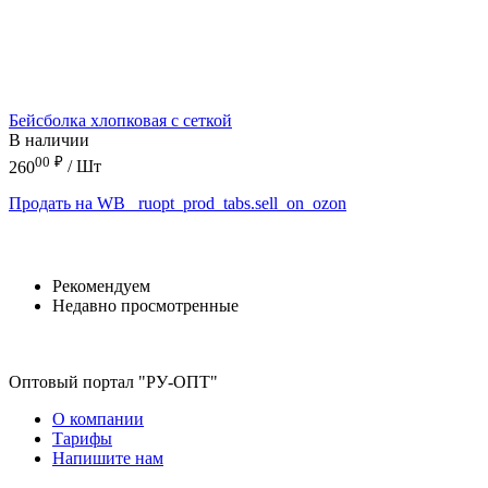
Бейсболка хлопковая с сеткой
В наличии
00
₽
260
/ Шт
Продать на WB
_ruopt_prod_tabs.sell_on_ozon
Рекомендуем
Недавно просмотренные
Оптовый портал "РУ-ОПТ"
О компании
Тарифы
Напишите нам