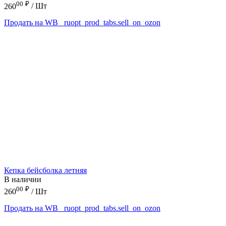
00
₽
260
/ Шт
Продать на WB
_ruopt_prod_tabs.sell_on_ozon
Кепка бейсболка летняя
В наличии
00
₽
260
/ Шт
Продать на WB
_ruopt_prod_tabs.sell_on_ozon