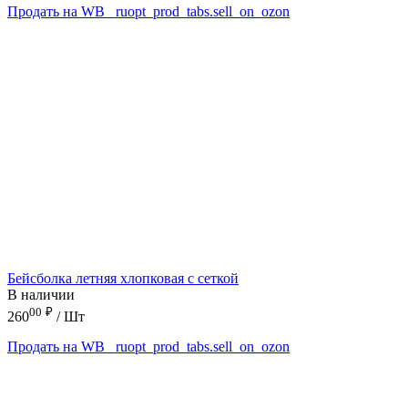
Продать на WB
_ruopt_prod_tabs.sell_on_ozon
Бейсболка летняя хлопковая с сеткой
В наличии
00
₽
260
/ Шт
Продать на WB
_ruopt_prod_tabs.sell_on_ozon