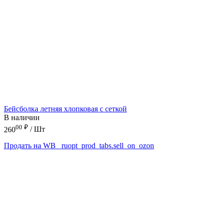
Бейсболка летняя хлопковая с сеткой
В наличии
00
₽
260
/ Шт
Продать на WB
_ruopt_prod_tabs.sell_on_ozon