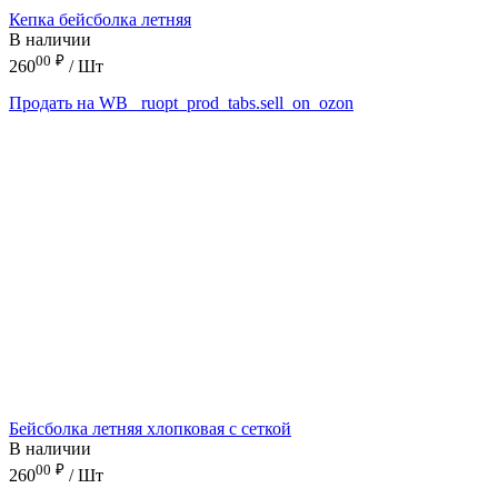
Кепка бейсболка летняя
В наличии
00
₽
260
/ Шт
Продать на WB
_ruopt_prod_tabs.sell_on_ozon
Бейсболка летняя хлопковая с сеткой
В наличии
00
₽
260
/ Шт