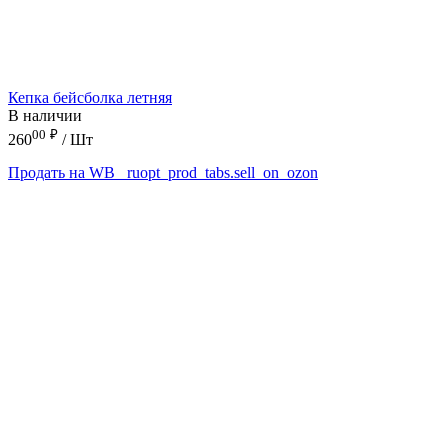
Кепка бейсболка летняя
В наличии
00
₽
260
/ Шт
Продать на WB
_ruopt_prod_tabs.sell_on_ozon