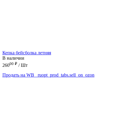
Кепка бейсболка летняя
В наличии
00
₽
260
/ Шт
Продать на WB
_ruopt_prod_tabs.sell_on_ozon