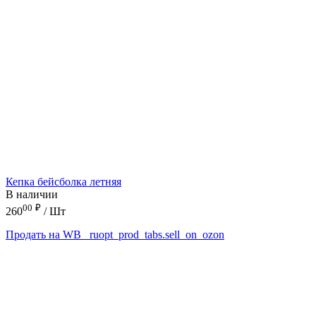
Кепка бейсболка летняя
В наличии
00
₽
260
/ Шт
Продать на WB
_ruopt_prod_tabs.sell_on_ozon