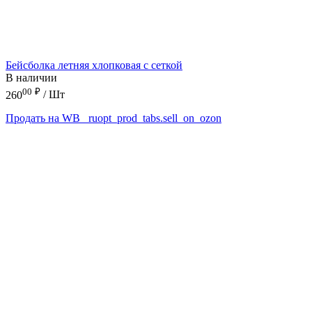
Бейсболка летняя хлопковая с сеткой
В наличии
00
₽
260
/ Шт
Продать на WB
_ruopt_prod_tabs.sell_on_ozon