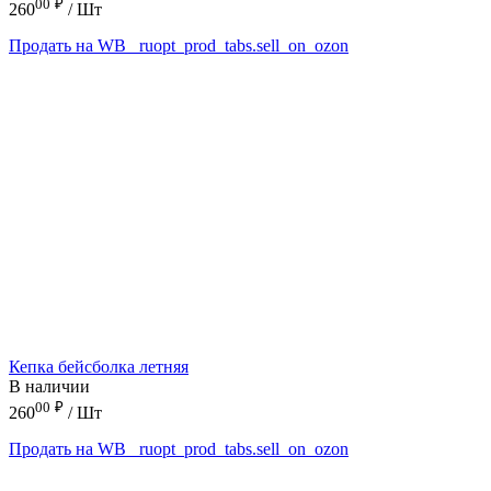
00
₽
260
/ Шт
Продать на WB
_ruopt_prod_tabs.sell_on_ozon
Кепка бейсболка летняя
В наличии
00
₽
260
/ Шт
Продать на WB
_ruopt_prod_tabs.sell_on_ozon