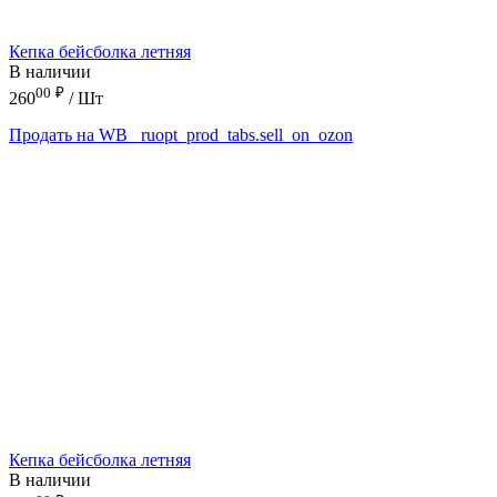
Кепка бейсболка летняя
В наличии
00
₽
260
/ Шт
Продать на WB
_ruopt_prod_tabs.sell_on_ozon
Кепка бейсболка летняя
В наличии