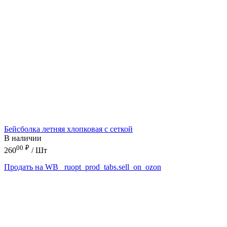
Бейсболка летняя хлопковая с сеткой
В наличии
00
₽
260
/ Шт
Продать на WB
_ruopt_prod_tabs.sell_on_ozon