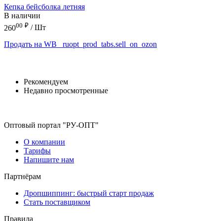
Кепка бейсболка летняя
В наличии
00
₽
260
/ Шт
Продать на WB
_ruopt_prod_tabs.sell_on_ozon
Рекомендуем
Недавно просмотренные
Оптовый портал "РУ-ОПТ"
О компании
Тарифы
Напишите нам
Партнёрам
Дропшиппинг: быстрый старт продаж
Стать поставщиком
Правила