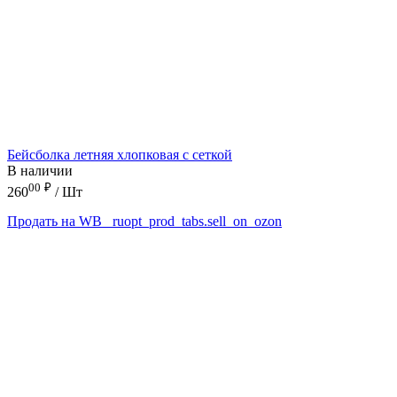
Бейсболка летняя хлопковая с сеткой
В наличии
00
₽
260
/ Шт
Продать на WB
_ruopt_prod_tabs.sell_on_ozon