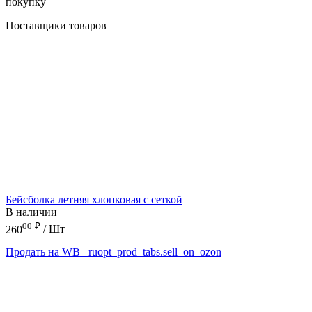
покупку
Поставщики товаров
Бейсболка летняя хлопковая с сеткой
В наличии
00
₽
260
/ Шт
Продать на WB
_ruopt_prod_tabs.sell_on_ozon