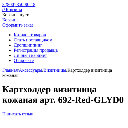
8 (800) 350-90-18
0
Корзина
Корзина пуста
Корзина
Оформить заказ
Каталог товаров
Стать поставщиком
Дропшиппинг
Регистрация продавца
Личный кабинет
О проекте
Главная
/
Аксессуары
/
Визитницы
/
Картхолдер визитница
кожаная
Картхолдер визитница
кожаная арт. 692-Red-GLYD0
Написать отзыв