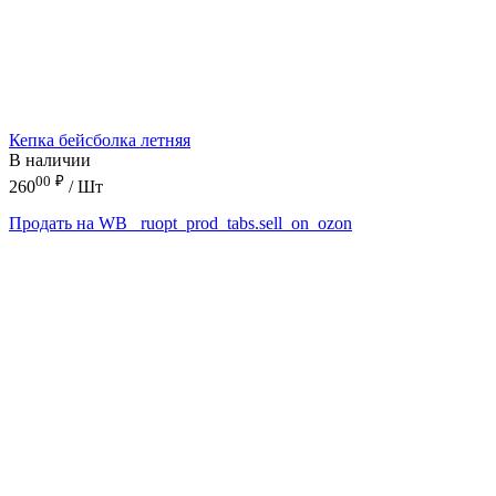
Кепка бейсболка летняя
В наличии
00
₽
260
/ Шт
Продать на WB
_ruopt_prod_tabs.sell_on_ozon