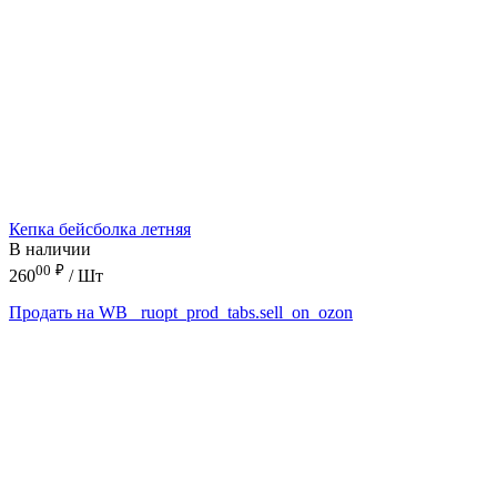
Кепка бейсболка летняя
В наличии
00
₽
260
/ Шт
Продать на WB
_ruopt_prod_tabs.sell_on_ozon